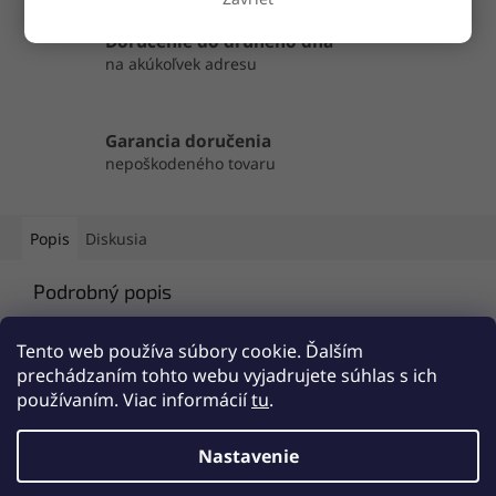
Doručenie do druhého dňa
na akúkoľvek adresu
Garancia doručenia
nepoškodeného tovaru
Popis
Diskusia
Podrobný popis
Popis produktu nie je dostupný
Tento web používa súbory cookie. Ďalším
prechádzaním tohto webu vyjadrujete súhlas s ich
používaním. Viac informácií
tu
.
Z
á
Nastavenie
Vytvoril Shoptet
p
ä