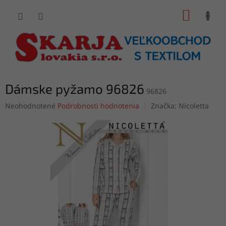
Prejsť
NÁKUP
na
obsah
KOŠÍK
Dámske pyžamo 96826
96826
Priemerné
Neohodnotené
Podrobnosti hodnotenia
Značka:
Nicoletta
hodnotenie
produktu
je
0,0
z
5
hviezdičiek.