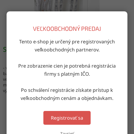
VEĽKOOBCHODNÝ PREDAJ
Tento e-shop je určený pre registrovaných
Skladom
(5 bal. (4 ks))
veľkoobchodných partnerov.
Pre zobrazenie cien je potrebná registrácia
- vhodné na domáce oblečenie
firmy s platným IČO.
balenie: mix veľkostí
veľkosti: S, M, L, XL
materiál: 95% bavlna, 5% elastan
Po schválení registrácie získate prístup k
výroba: Turecko
veľkoobchodným cenám a objednávkam.
OPÝTAŤ SA
ZDIEĽAŤ
Registrovať sa
Zavrieť