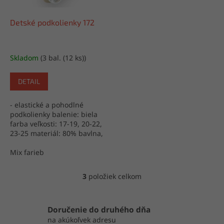
Detské podkolienky 172
Skladom
(3 bal. (12 ks))
DETAIL
- elastické a pohodlné
podkolienky balenie: biela
farba veľkosti: 17-19, 20-22,
23-25 materiál: 80% bavlna,
18% polyamid, 2% lycra
výroba: Turecko
Mix farieb
3
položiek celkom
O
v
l
á
Doručenie do druhého dňa
d
na akúkoľvek adresu