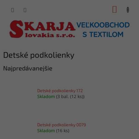
Prejsť
NÁKUP
na
obsah
KOŠÍK
Detské podkolienky
Najpredávanejšie
Detské podkolienky 172
Skladom
(3 bal. (12 ks))
Detské podkolienky 0079
Skladom
(16 ks)