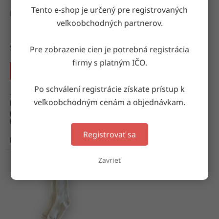
o
o
Tento e-shop je určený pre registrovaných
d
Detské podkolienky 0079
Detské podkolienky 168
v
veľkoobchodných partnerov.
u
k
t
Skladom
(16 ks)
Skladom
(9 bal. (12 ks))
Pre zobrazenie cien je potrebná registrácia
o
firmy s platným IČO.
v
DETAIL
DETAIL
Po schválení registrácie získate prístup k
- podkolienky 20 den veľkosť:
balenie: mix farieb veľkosti:
veľkoobchodným cenám a objednávkam.
bez päty - uni materiál: 92%
17-19, 20-22, 23-25 materiál:
polyamid, 8% elastan
80% bavlna, 18% polyamid,
balenie: obsahuje 2 páry
2% lycra výroba: Turecko
výroba: Poľsko
Registrovať sa
biela
lososruza
Mix farieb
Zavrieť