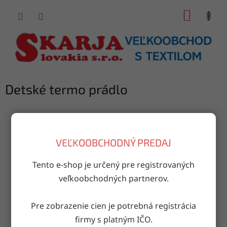
Prejsť
NÁKUP
na
obsah
KOŠÍK
Detské termo prádlo
Produkty ešte len pripravujeme.
VEĽKOOBCHODNÝ PREDAJ
Tento e-shop je určený pre registrovaných
veľkoobchodných partnerov.
Pre zobrazenie cien je potrebná registrácia
Môžete sa ale pozrieť na ostatné kategórie.
firmy s platným IČO.