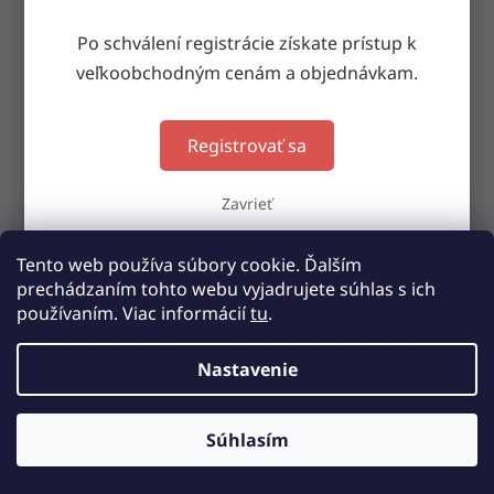
Po schválení registrácie získate prístup k
SPÄŤ DO OBCHODU
veľkoobchodným cenám a objednávkam.
Doručenie do druhého dňa
Registrovať sa
na akúkoľvek adresu
Zavrieť
Garancia doručenia
Tento web používa súbory cookie. Ďalším
nepoškodeného tovaru
prechádzaním tohto webu vyjadrujete súhlas s ich
používaním. Viac informácií
tu
.
Z
á
Nastavenie
Vytvoril Shoptet
p
ä
t
Copyright 2026
SKARJA Slovakia
. Všetky práva vyhradené.
Súhlasím
i
PRE NÁKUP POTREBNÁ REGISTRÁCIA
e