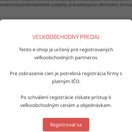
oobchody/podnikateľské subjekty prevádzkujúce obchodnú činnosť
trujte sa pomocou registračného formulára a vyplňte všetky potre
/www.skarja.sk/registracia/
VEĽKOOBCHODNÝ PREDAJ
Tento e-shop je určený pre registrovaných
veľkoobchodných partnerov.
Pre zobrazenie cien je potrebná registrácia firmy s
platným IČO.
Po schválení registrácie získate prístup k
veľkoobchodným cenám a objednávkam.
Registrovať sa