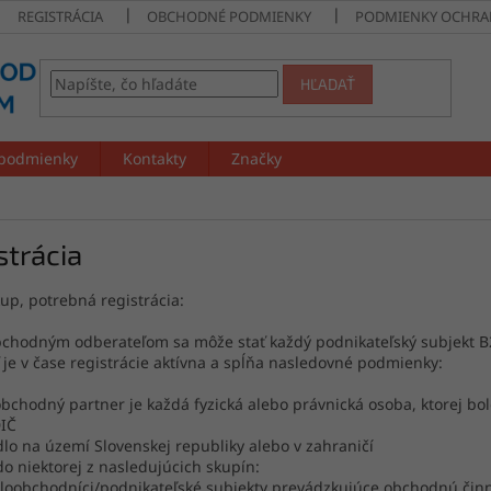
REGISTRÁCIA
OBCHODNÉ PODMIENKY
PODMIENKY OCHRA
HĽADAŤ
podmienky
Kontakty
Značky
strácia
up, potrebná registrácia:
chodným odberateľom sa môže stať každý podnikateľský subjekt B2B
 je v čase registrácie aktívna a spĺňa nasledovné podmienky:
obchodný partner je každá fyzická alebo právnická osoba, ktorej
DIČ
dlo na území Slovenskej republiky alebo v zahraničí
 do niektorej z nasledujúcich skupín:
obchodníci/podnikateľské subjekty prevádzkujúce obchodnú činnos