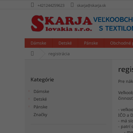
Prejsť
+421244259623
skarja@skarja.sk
na
obsah
Dámske
Detské
Pánske
Obchodné 
Domov
registrácia
B
regi
o
Preskočiť
č
Kategórie
kategórie
Pre nák
n
ý
Dámske
Veľkoob
p
činnosť
Detské
a
Pánske
n
- veľko
e
Značky
IČO a 
- má sí
l
- patrí
- malo