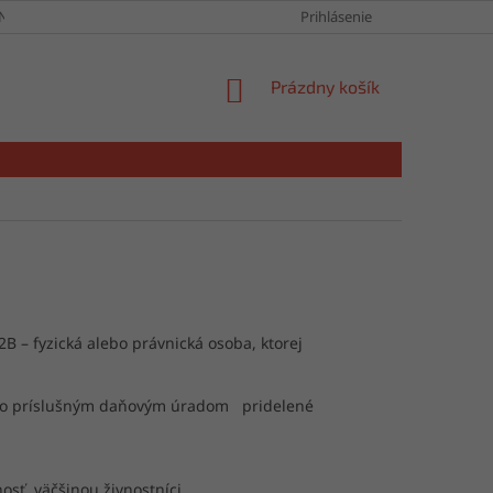
NY OSOBNÝCH ÚDAJOV
Prihlásenie
NÁKUPNÝ
Prázdny košík
KOŠÍK
 – fyzická alebo právnická osoba, ktorej
 bolo príslušným daňovým úradom pridelené
ť, väčšinou živnostníci,