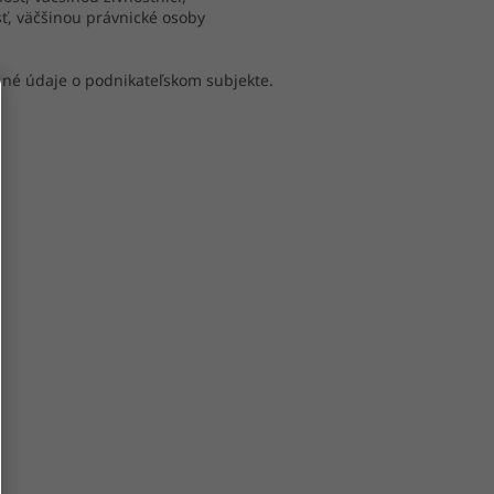
, väčšinou právnické osoby
bné údaje o podnikateľskom subjekte.