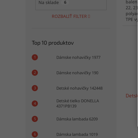
baleni
Na sklade
6
22, 2
polya
ROZBALIŤ FILTER
TPE v
Top 10 produktov
Dámske nohavičky 1977
Dámske nohavičky 190
Detské nohavičky 142448
Dets
Detské tielko DONELLA
4371PB139
Dámska lambada 6209
Dámska lambada 1019