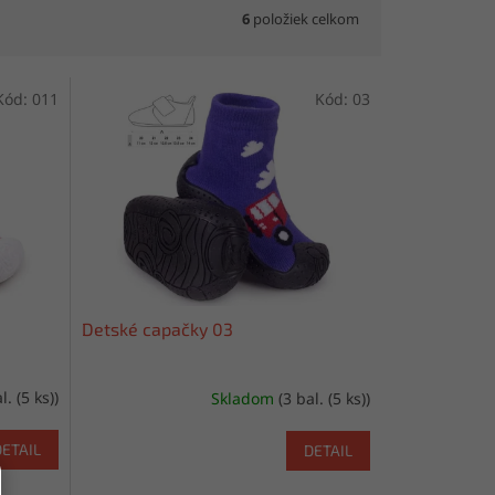
6
položiek celkom
Kód:
011
Kód:
03
Detské capačky 03
l. (5 ks))
Skladom
(3 bal. (5 ks))
DETAIL
DETAIL