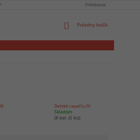
NY OSOBNÝCH ÚDAJOV
Prihlásenie
NÁKUPNÝ
Prázdny košík
KOŠÍK
09
Detské capačky 01
Skladom
(8 bal. (5 ks))