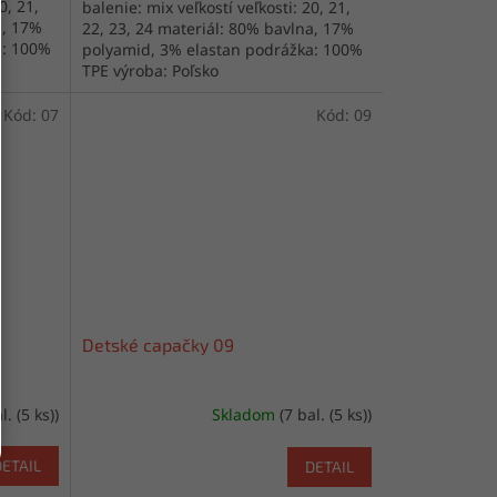
0, 21,
balenie: mix veľkostí veľkosti: 20, 21,
a, 17%
22, 23, 24 materiál: 80% bavlna, 17%
a: 100%
polyamid, 3% elastan podrážka: 100%
TPE výroba: Poľsko
Kód:
07
Kód:
09
Detské capačky 09
l. (5 ks))
Skladom
(7 bal. (5 ks))
DETAIL
DETAIL