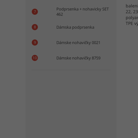
baleni
Podprsenka + nohavicky SET
22, 2
462
polya
TPE v
Dámska podprsenka
Dámske nohavičky 0021
Dámske nohavičky 8759