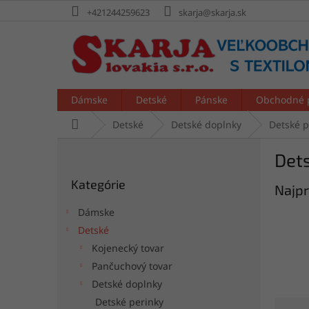
Prejsť
+421244259623
skarja@skarja.sk
na
obsah
Dámske
Detské
Pánske
Obchodné 
Domov
Detské
Detské doplnky
Detské 
B
Det
o
Preskočiť
č
Kategórie
kategórie
Najpr
n
ý
Dámske
p
Detské
a
Kojenecký tovar
n
e
Pančuchový tovar
l
Detské doplnky
Detské perinky
R