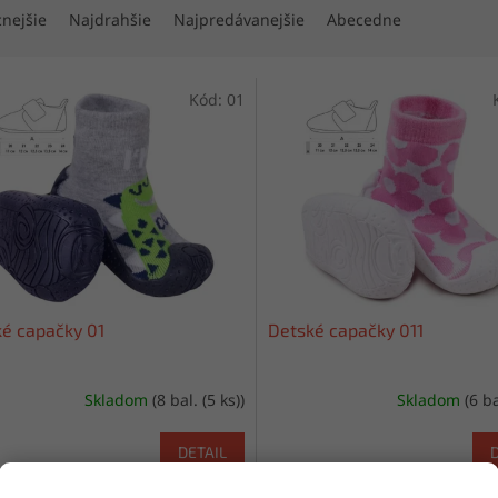
cnejšie
Najdrahšie
Najpredávanejšie
Abecedne
Kód:
01
é capačky 01
Detské capačky 011
Skladom
(8 bal. (5 ks))
Skladom
(6 ba
DETAIL