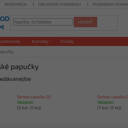
REGISTRÁCIA
OBCHODNÉ PODMIENKY
PODMIENKY OCHRA
HĽADAŤ
podmienky
Kontakty
Značky
papučky
ské papučky
edávanejšie
Detské capačky 03
Detské capačky 
Skladom
Skladom
(3 bal. (5 ks))
(7 bal. (5 ks))