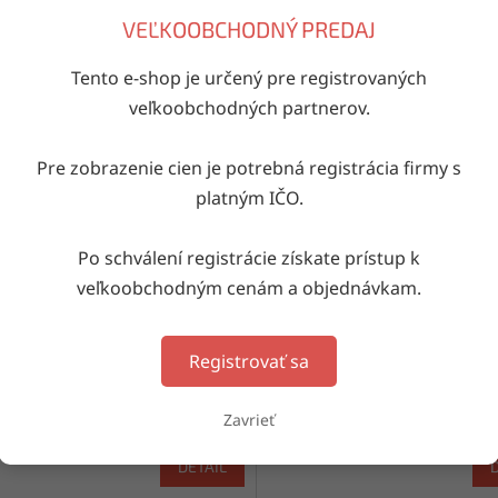
e: mix veľkostí veľkosti: 20, 21,
balenie: mix veľkostí veľkosti: 2
VEĽKOOBCHODNÝ PREDAJ
3, 24 materiál: 80% bavlna, 17%
22, 23, 24 materiál: 80% bavln
mid, 3% elastan podrážka: 100%
polyamid, 3% elastan podrážk
ýroba: Poľsko
TPE výroba: Poľsko
Tento e-shop je určený pre registrovaných
veľkoobchodných partnerov.
Kód:
04
Pre zobrazenie cien je potrebná registrácia firmy s
platným IČO.
Po schválení registrácie získate prístup k
veľkoobchodným cenám a objednávkam.
ké capačky 04
Detské capačky 07
Registrovať sa
Skladom
(1 bal. (5 ks))
Skladom
(7 ba
Zavrieť
DETAIL