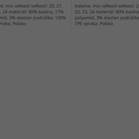
e: mix veľkostí veľkosti: 20, 21,
balenie: mix veľkostí veľkosti: 2
3, 24 materiál: 80% bavlna, 17%
22, 23, 24 materiál: 80% bavln
mid, 3% elastan podrážka: 100%
polyamid, 3% elastan podrážk
ýroba: Poľsko
TPE výroba: Poľsko
O
v
l
á
d
a
c
i
e
p
r
v
k
y
v
ý
p
i