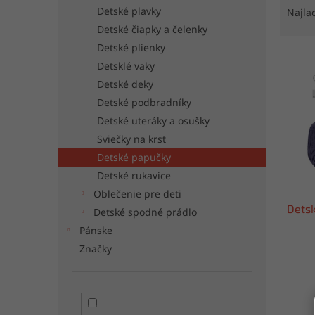
a
Detské plavky
Najla
d
Detské čiapky a čelenky
e
Detské plienky
V
n
Detsklé vaky
ý
i
Detské deky
p
e
i
p
Detské podbradníky
s
r
Detské uteráky a osušky
p
o
Sviečky na krst
r
d
Detské papučky
o
u
Detské rukavice
d
k
Oblečenie pre deti
u
t
Detsk
k
o
Detské spodné prádlo
t
v
Pánske
o
Značky
v