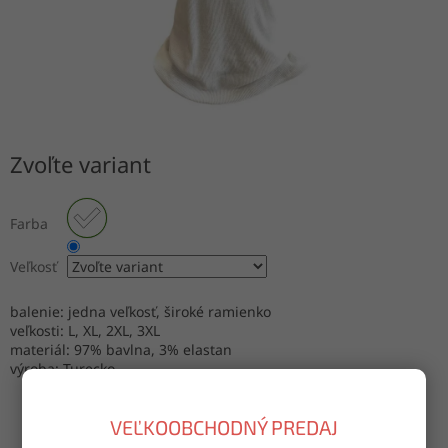
Zvoľte variant
Farba
Veľkosť
balenie: jedna veľkosť, široké ramienko
veľkosti: L, XL, 2XL, 3XL
materiál: 97% bavlna, 3% elastan
výroba: Turecko
VEĽKOOBCHODNÝ PREDAJ