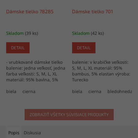
Dámske tielko 78285
Dámske tielko 701
Skladom
(39 ks)
Skladom
(42 ks)
DETAIL
DETAIL
- vrubkované dámske tielko
balenie: v krabičke veľkosti:
balenie: jedna veľkosť, jedna
S, M, L, XL materiál: 95%
farba veľkosti: S, M, L, XL
bambus, 5% elastan výroba:
materiál: 95% bavlna, 5%
Turecko
elastan výroba: Turecko
biela
cierna
biela
cierna
bledohneda
ZOBRAZIŤ VŠETKY SÚVISIACE PRODUKTY
Popis
Diskusia