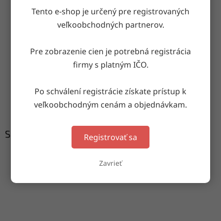
OPÝTAŤ SA
ZDIEĽAŤ
Tento e-shop je určený pre registrovaných
veľkoobchodných partnerov.
Doručenie do druhého dňa
Pre zobrazenie cien je potrebná registrácia
na akúkoľvek adresu
firmy s platným IČO.
Po schválení registrácie získate prístup k
Garancia doručenia
veľkoobchodným cenám a objednávkam.
nepoškodeného tovaru
Súvisiaci tovar
Registrovať sa
Zavrieť