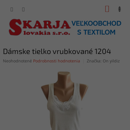
Prejsť
NÁKUP
na
obsah
KOŠÍK
Dámske tielko vrubkované 1204
Priemerné
Neohodnotené
Podrobnosti hodnotenia
Značka:
On yildiz
hodnotenie
produktu
je
0,0
z
5
hviezdičiek.