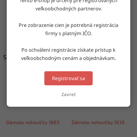
Tento e-shop je určený pre registrovaných
Doručenie do druhého dňa
veľkoobchodných partnerov.
na akúkoľvek adresu
Pre zobrazenie cien je potrebná registrácia
Garancia doručenia
firmy s platným IČO.
nepoškodeného tovaru
Po schválení registrácie získate prístup k
Súvisiaci tovar
veľkoobchodným cenám a objednávkam.
Registrovať sa
Zavrieť
Dámske nohavičky 1883
Dámske nohavičky 1839