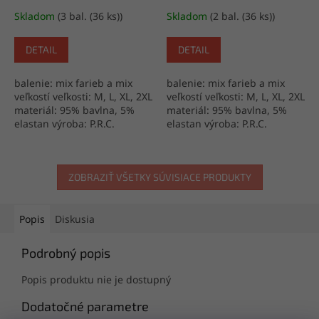
Skladom
(3 bal. (36 ks))
Skladom
(2 bal. (36 ks))
DETAIL
DETAIL
balenie: mix farieb a mix
balenie: mix farieb a mix
veľkostí veľkosti: M, L, XL, 2XL
veľkostí veľkosti: M, L, XL, 2XL
materiál: 95% bavlna, 5%
materiál: 95% bavlna, 5%
elastan výroba: P.R.C.
elastan výroba: P.R.C.
ZOBRAZIŤ VŠETKY SÚVISIACE PRODUKTY
Popis
Diskusia
Podrobný popis
Popis produktu nie je dostupný
Dodatočné parametre