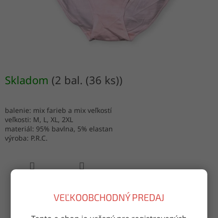
Skladom
(2 bal. (36 ks))
balenie: mix farieb a mix veľkostí
veľkosti: M, L, XL, 2XL
materiál: 95% bavlna, 5% elastan
výroba: P.R.C.
OPÝTAŤ SA
ZDIEĽAŤ
VEĽKOOBCHODNÝ PREDAJ