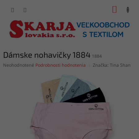
Prejsť
NÁKUP
na
obsah
KOŠÍK
Dámske nohavičky 1884
1884
Priemerné
Neohodnotené
Podrobnosti hodnotenia
Značka:
Tina Shan
hodnotenie
produktu
je
0,0
z
5
hviezdičiek.