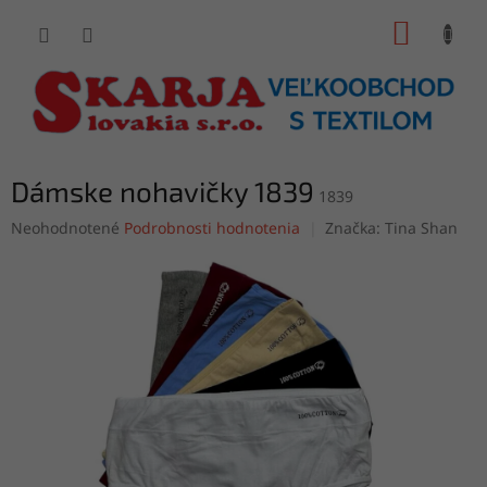
Prejsť
NÁKUP
na
obsah
KOŠÍK
Dámske nohavičky 1839
1839
Priemerné
Neohodnotené
Podrobnosti hodnotenia
Značka:
Tina Shan
hodnotenie
produktu
je
0,0
z
5
hviezdičiek.