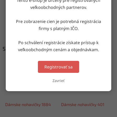
Tento e-shop je určený pre registrovaných
Doručenie do druhého dňa
veľkoobchodných partnerov.
na akúkoľvek adresu
Pre zobrazenie cien je potrebná registrácia
Garancia doručenia
firmy s platným IČO.
nepoškodeného tovaru
Po schválení registrácie získate prístup k
Súvisiaci tovar
veľkoobchodným cenám a objednávkam.
Registrovať sa
Zavrieť
Dámske nohavičky 1884
Dámske nohavičky 401