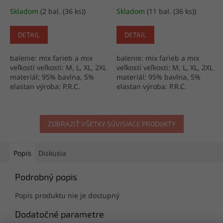
Skladom
(2 bal. (36 ks))
Skladom
(11 bal. (36 ks))
DETAIL
DETAIL
balenie: mix farieb a mix
balenie: mix farieb a mix
veľkostí veľkosti: M, L, XL, 2XL
veľkostí veľkosti: M, L, XL, 2XL
materiál: 95% bavlna, 5%
materiál: 95% bavlna, 5%
elastan výroba: P.R.C.
elastan výroba: P.R.C.
ZOBRAZIŤ VŠETKY SÚVISIACE PRODUKTY
Popis
Diskusia
Podrobný popis
Popis produktu nie je dostupný
Dodatočné parametre