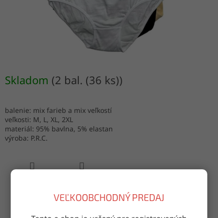
Skladom
(2 bal. (36 ks))
balenie: mix farieb a mix veľkostí
veľkosti: M, L, XL, 2XL
materiál: 95% bavlna, 5% elastan
výroba: P.R.C.
OPÝTAŤ SA
ZDIEĽAŤ
VEĽKOOBCHODNÝ PREDAJ