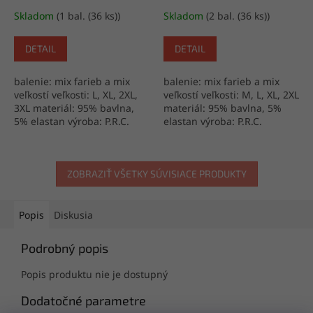
Skladom
(1 bal. (36 ks))
Skladom
(2 bal. (36 ks))
DETAIL
DETAIL
balenie: mix farieb a mix
balenie: mix farieb a mix
veľkostí veľkosti: L, XL, 2XL,
veľkostí veľkosti: M, L, XL, 2XL
3XL materiál: 95% bavlna,
materiál: 95% bavlna, 5%
5% elastan výroba: P.R.C.
elastan výroba: P.R.C.
ZOBRAZIŤ VŠETKY SÚVISIACE PRODUKTY
Popis
Diskusia
Podrobný popis
Popis produktu nie je dostupný
Dodatočné parametre