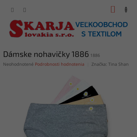
Prejsť
NÁKUP
na
obsah
KOŠÍK
Dámske nohavičky 1886
1886
Priemerné
Neohodnotené
Podrobnosti hodnotenia
Značka:
Tina Shan
hodnotenie
produktu
je
0,0
z
5
hviezdičiek.