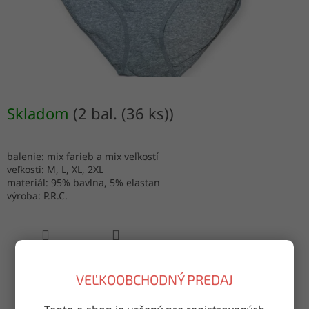
Skladom
(2 bal. (36 ks))
balenie: mix farieb a mix veľkostí
veľkosti: M, L, XL, 2XL
materiál: 95% bavlna, 5% elastan
výroba: P.R.C.
OPÝTAŤ SA
ZDIEĽAŤ
VEĽKOOBCHODNÝ PREDAJ