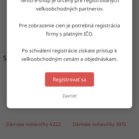
Tento e-shop je určený pre registrovaných
Doručenie do druhého dňa
veľkoobchodných partnerov.
na akúkoľvek adresu
Pre zobrazenie cien je potrebná registrácia
Garancia doručenia
firmy s platným IČO.
nepoškodeného tovaru
Po schválení registrácie získate prístup k
Súvisiaci tovar
veľkoobchodným cenám a objednávkam.
Registrovať sa
Zavrieť
Dámske nohavičky 4223
Dámske nohavičky 3915