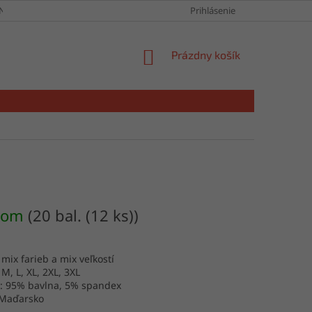
NY OSOBNÝCH ÚDAJOV
Prihlásenie
NÁKUPNÝ
Prázdny košík
KOŠÍK
dom
(20 bal. (12 ks))
 mix farieb a mix veľkostí
 M, L, XL, 2XL, 3XL
l: 95% bavlna, 5% spandex
 Maďarsko