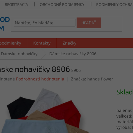
REGISTRÁCIA
OBCHODNÉ PODMIENKY
PODMIENKY OCHRA
HĽADAŤ
podmienky
Kontakty
Značky
Dámske nohavičky
Dámske nohavičky 8906
ske nohavičky 8906
8906
rné
notené
Podrobnosti hodnotenia
Značka:
hands flower
enie
tu
Skla
balenie:
veľkosti:
čiek.
materiá
výroba: