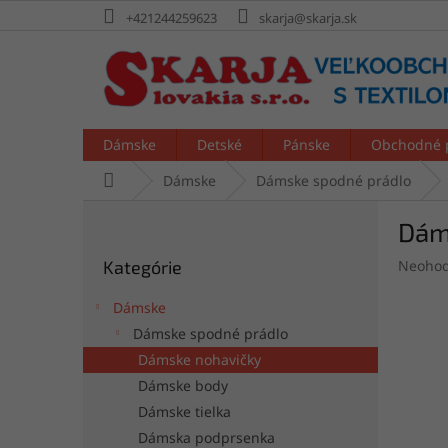
Prejsť
+421244259623
skarja@skarja.sk
na
obsah
Dámske
Detské
Pánske
Obchodné 
Domov
Dámske
Dámske spodné prádlo
B
Dám
o
Preskočiť
č
Prieme
Kategórie
Neohod
kategórie
n
hodnot
ý
produk
Dámske
p
je
Dámske spodné prádlo
a
0,0
Dámske nohavičky
z
n
5
e
Dámske body
hviezdi
l
Dámske tielka
Dámska podprsenka