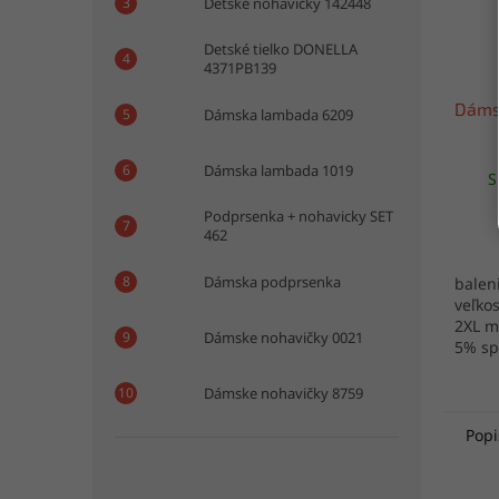
Detské nohavičky 142448
Detské tielko DONELLA
4371PB139
Dáms
Dámska lambada 6209
Dámska lambada 1019
S
Podprsenka + nohavicky SET
462
Dámska podprsenka
baleni
veľkos
2XL m
Dámske nohavičky 0021
5% sp
Maďa
Dámske nohavičky 8759
Popi