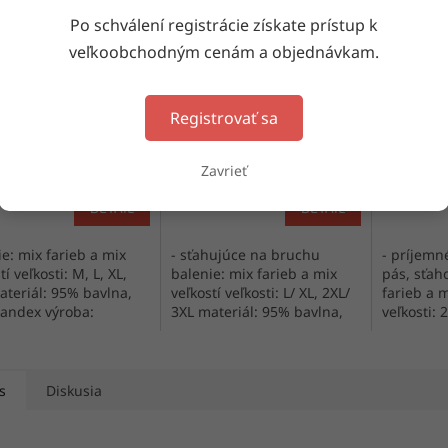
Po schválení registrácie získate prístup k
veľkoobchodným cenám a objednávkam.
ke nohavičky 8909
Dámske nohavičky 7601
Dámske n
Registrovať sa
kladom
(16 bal. (12 ks))
Skladom
(27 bal. (12 ks))
Skl
Zavrieť
DETAIL
DETAIL
e: mix farieb a mix
- sťahujúce na bruchu
- príjemné
tí veľkosti: M, L, XL,
balenie: mix farieb a mix
pás, sťah
ateriál: 95% bavlna,
veľkostí veľkosti: L/ XL, 2XL/
farieb a m
andex výroba:
3XL materiál: 95% bavlna,
veľkosti: 
rsko
5% elastan výroba:
materiál:
Maďarsko
elastan v
s
Diskusia