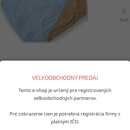
TLAČ
Doručenie do druhého dňa
VEĽKOOBCHODNÝ PREDAJ
na akúkoľvek adresu
Tento e-shop je určený pre registrovaných
veľkoobchodných partnerov.
iaci tovar
Pre zobrazenie cien je potrebná registrácia firmy s
Kód:
8909
Kód:
7601
platným IČO.