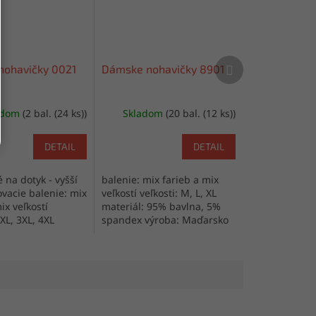
Ďalší
ohavičky 0021
Dámske nohavičky 8901
produkt
adom
(2 bal. (24 ks))
Skladom
(20 bal. (12 ks))
DETAIL
DETAIL
 na dotyk - vyšší
balenie: mix farieb a mix
ovacie balenie: mix
veľkostí veľkosti: M, L, XL
ix veľkostí
materiál: 95% bavlna, 5%
2XL, 3XL, 4XL
spandex výroba: Maďarsko
 95% bavlna, 5%
ýroba: Maďarsko