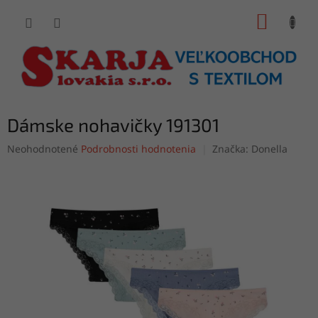
Prejsť
NÁKUP
na
obsah
KOŠÍK
Dámske nohavičky 191301
Priemerné
Neohodnotené
Podrobnosti hodnotenia
Značka:
Donella
hodnotenie
produktu
je
0,0
z
5
hviezdičiek.