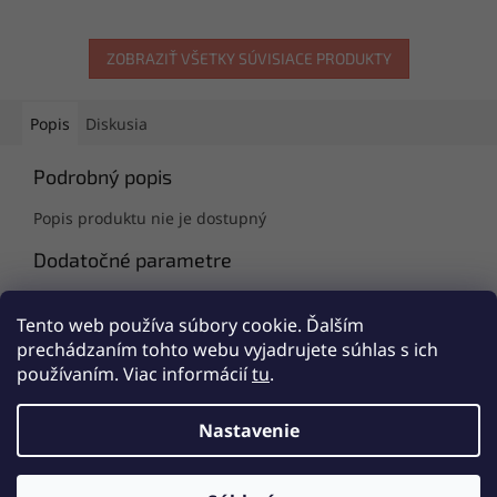
ZOBRAZIŤ VŠETKY SÚVISIACE PRODUKTY
Popis
Diskusia
Podrobný popis
Popis produktu nie je dostupný
Dodatočné parametre
Kategória
:
Dámske nohavičky
Tento web používa súbory cookie. Ďalším
EAN
:
Zvoľte variant
prechádzaním tohto webu vyjadrujete súhlas s ich
používaním. Viac informácií
tu
.
Z
á
Nastavenie
Vytvoril Shoptet
p
ä
t