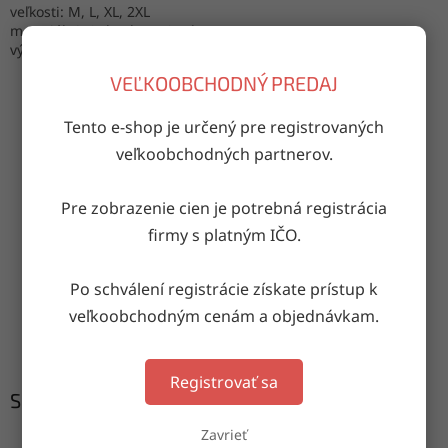
veľkosti: M, L, XL, 2XL
materiál: 95% bavlna, 5% elastan
výroba: Turecko
VEĽKOOBCHODNÝ PREDAJ
Tento e-shop je určený pre registrovaných
OPÝTAŤ SA
ZDIEĽAŤ
veľkoobchodných partnerov.
Pre zobrazenie cien je potrebná registrácia
Doručenie do druhého dňa
firmy s platným IČO.
na akúkoľvek adresu
Po schválení registrácie získate prístup k
veľkoobchodným cenám a objednávkam.
Garancia doručenia
nepoškodeného tovaru
Registrovať sa
Súvisiaci tovar
Zavrieť