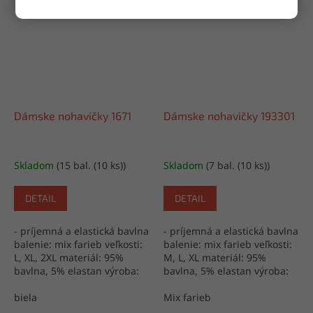
Dámske nohavičky 1671
Dámske nohavičky 193301
Skladom
(15 bal. (10 ks))
Skladom
(7 bal. (10 ks))
DETAIL
DETAIL
- príjemná a elastická bavlna
- príjemná a elastická bavlna
balenie: mix farieb veľkosti:
balenie: mix farieb veľkosti:
L, XL, 2XL materiál: 95%
M, L, XL materiál: 95%
bavlna, 5% elastan výroba:
bavlna, 5% elastan výroba:
Turecko
Turecko
biela
Mix farieb