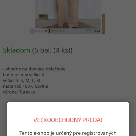
Skladom
(5 bal. (4 ks))
- vhodné na domáce oblečenie
balenie: mix veľkostí
veľkosti: S, M, L, XL
materiál: 100% bavlna
výroba: Turecko
OPÝTAŤ SA
ZDIEĽAŤ
VEĽKOOBCHODNÝ PREDAJ
Tento e-shop je určený pre registrovaných