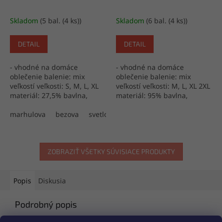
Skladom
(5 bal. (4 ks))
Skladom
(6 bal. (4 ks))
DETAIL
DETAIL
- vhodné na domáce
- vhodné na domáce
oblečenie balenie: mix
oblečenie balenie: mix
veľkostí veľkosti: S, M, L, XL
veľkostí veľkosti: M, L, XL 2XL
materiál: 27,5% bavlna,
materiál: 95% bavlna,
67,5%, bambus, 5% elastan
5%elastan výroba: Turecko
výroba: Turecko
marhulova
bezova
svetloruzova
ZOBRAZIŤ VŠETKY SÚVISIACE PRODUKTY
Popis
Diskusia
Podrobný popis