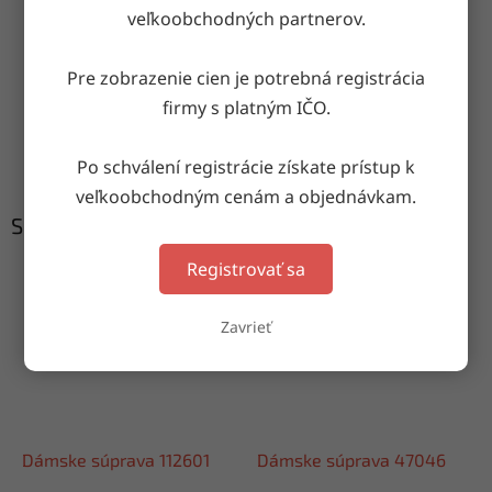
veľkoobchodných partnerov.
Doručenie do druhého dňa
na akúkoľvek adresu
Pre zobrazenie cien je potrebná registrácia
firmy s platným IČO.
Garancia doručenia
nepoškodeného tovaru
Po schválení registrácie získate prístup k
veľkoobchodným cenám a objednávkam.
Súvisiaci tovar
Registrovať sa
Zavrieť
Dámske súprava 112601
Dámske súprava 47046