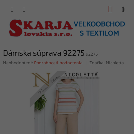
Prejsť
NÁKUP
na
obsah
KOŠÍK
Dámska súprava 92275
92275
Priemerné
Neohodnotené
Podrobnosti hodnotenia
Značka:
Nicoletta
hodnotenie
produktu
je
0,0
z
5
hviezdičiek.