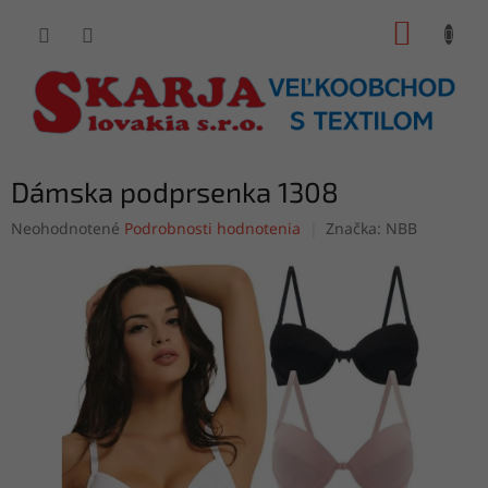
Prejsť
NÁKUP
na
obsah
KOŠÍK
Dámska podprsenka 1308
Priemerné
Neohodnotené
Podrobnosti hodnotenia
Značka:
NBB
hodnotenie
produktu
je
0,0
z
5
hviezdičiek.