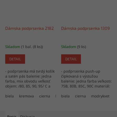
Dámska podprsenka 2182
Dámska podprsenka 1309
Skladom
(1 bal. (8 ks))
Skladom
(9 ks)
DETAIL
DETAIL
- podprsenka má tvrdý košík
- podprsenka push-up
a satén pás balenie: jedna
čipkovaná s výstužou
farba, mix obvodu veľkosť
balenie: jedna farba veľkosti:
objem: /80, 85, 90, 95/ C a
75B, 80B, 85C, 90C materiál:
/90, 95, 100, 105/ D materiál:
80% polyamid, 20% elastan
85% polyamid, 15% elastan
biela
kremova
cierna
bledohneda
výroba: Turecko
biela
cierna
lososruza
modrykvet
výroba:...
Popis
Diskusia