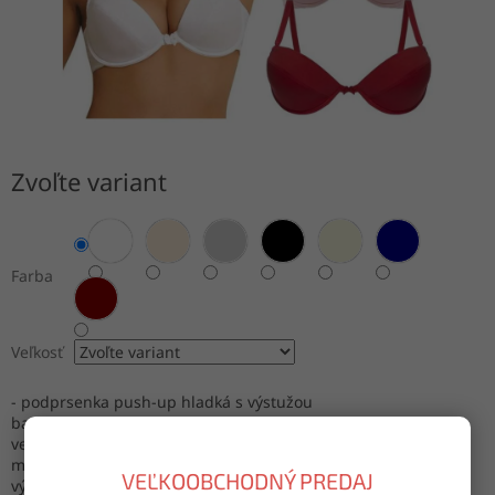
Zvoľte variant
Farba
Veľkosť
- podprsenka push-up hladká s výstužou
balenie: jedna farba
veľkosti: 75B, 80B, 85C, 90C
materiál: 80% polyamid, 20% elastan
VEĽKOOBCHODNÝ PREDAJ
výroba: Turecko