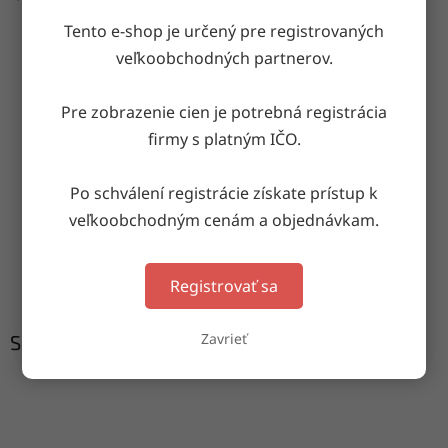
Tento e-shop je určený pre registrovaných
veľkoobchodných partnerov.
OPÝTAŤ SA
ZDIEĽAŤ
Pre zobrazenie cien je potrebná registrácia
firmy s platným IČO.
Doručenie do druhého dňa
Po schválení registrácie získate prístup k
na akúkoľvek adresu
veľkoobchodným cenám a objednávkam.
Garancia doručenia
nepoškodeného tovaru
Registrovať sa
Zavrieť
Súvisiaci tovar