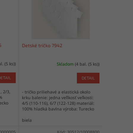
5
Detské tričko 7942
l. (5 ks))
Skladom
(4 bal. (5 ks))
DETAIL
DETAIL
, 2/3,
- tričko priliehavé a elastická okolo
5%
krku balenie: jedna veľlkosť veľkosti:
recko
4/5 (110-116), 6/7 (122-128) materiál:
100% hladká bavlna výroba: Turecko
biela
0000005
Kód:
30512/10008800