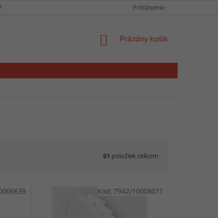
NY OSOBNÝCH ÚDAJOV
Prihlásenie
NÁKUPNÝ
Prázdny košík
KOŠÍK
61
položiek celkom
0006639
Kód:
7942/10008071