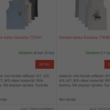
é tielko Donella 7724Y1
Detské tielko Donella 7781B
Skladom
(8 bal. (5 ks))
Skladom
(11 ba
DETAIL
e: mix farieb veľkosti: 0/1, 2/3,
balenie: mix farieb veľkosti: 0/1
/7, 8/9 rokov materiál: 95%
4/5, 6/7, 8/9 rokov materiál: 9
a, 5% elastan výroba: Turecko
bavlna, 5% elastan výroba: Tu
arieb
Mix farieb
Kód:
7950/10008805
Kód:
6575/1