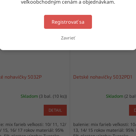
veľkoobchodným cenám a objednávkam.
Mix farieb
Kód:
5032/10008726
Kód:
50321/1
Registrovať sa
Zavrieť
ké nohavičky 5032P
Detské nohavičky 5032PD1
Skladom
(3 bal. (10 ks))
Skladom
(2 bal
DETAIL
e: mix farieb veľkosti: 10/ 11, 12/
balenie: mix farieb veľkosti: 10
/ 15, 16/ 17 rokov materiál: 95%
13, 14/ 15 rokov materiál: 95%
a, 5% elastan výroba: Turecko
5% elastan výroba: Turecko