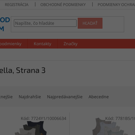
REGISTRÁCIA
OBCHODNÉ PODMIENKY
PODMIENKY OCHRA
HĽADAŤ
podmienky
Kontakty
Značky
ella
, Strana 3
cnejšie
Najdrahšie
Najpredávanejšie
Abecedne
Kód:
7724Y1/10006634
Kód:
7781B5/1