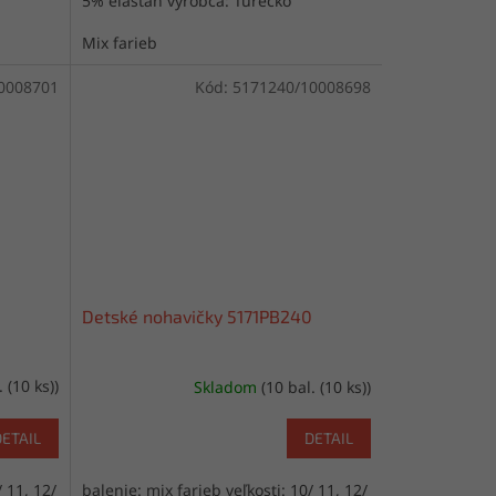
5% elastan výrobca: Turecko
Mix farieb
0008701
Kód:
5171240/10008698
Detské nohavičky 5171PB240
. (10 ks))
Skladom
(10 bal. (10 ks))
DETAIL
DETAIL
/ 11, 12/
balenie: mix farieb veľkosti: 10/ 11, 12/