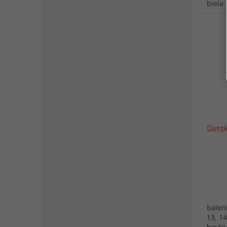
biela
Dets
baleni
13, 14
bavln