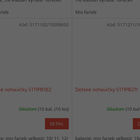
arieb
Mix farieb
Kód:
5171182/10008692
Kód:
5171211/1
é nohavičky 5171PB182
Detské nohavičky 5171PB211
Skladom
(10 bal. (10 ks))
Skladom
(10 bal
DETAIL
e: mix farieb veľkosti: 10/ 11, 12/
balenie: mix farieb veľkosti: 10