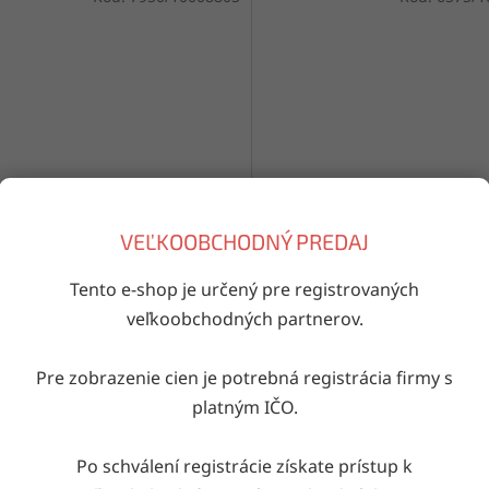
é tričko 7950
Dámske nohavičky Donella
VEĽKOOBCHODNÝ PREDAJ
31711004NU
Tento e-shop je určený pre registrovaných
Skladom
(17 bal. (5 ks))
Skladom
(8 bal
veľkoobchodných partnerov.
DETAIL
Pre zobrazenie cien je potrebná registrácia firmy s
ko priliehavé a elastická okolo
balenie: obsahuje mix farieb, 
platným IČO.
alenie: jedna veľlkosť veľkosti:
veľkosť veľkosť: M, L, XL, 2XL ma
10-116), 6/7 (122-128) materiál:
95% bavlna, 5% elastan výroba
hladká bavlna výroba: Turecko
Turecko
Po schválení registrácie získate prístup k