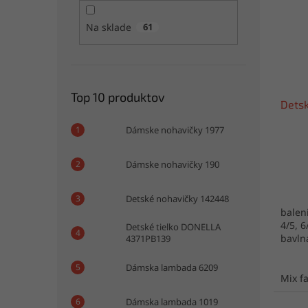
i
p
s
r
Na sklade
61
p
o
r
d
o
u
d
k
u
t
Top 10 produktov
Detsk
k
o
t
v
Dámske nohavičky 1977
o
v
Dámske nohavičky 190
Detské nohavičky 142448
baleni
4/5, 6
Detské tielko DONELLA
bavln
4371PB139
Dámska lambada 6209
Mix f
Dámska lambada 1019