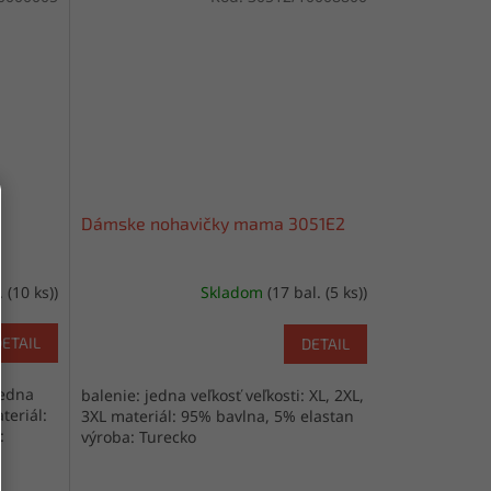
Dámske nohavičky mama 3051E2
. (10 ks))
Skladom
(17 bal. (5 ks))
DETAIL
DETAIL
jedna
balenie: jedna veľkosť veľkosti: XL, 2XL,
teriál:
3XL materiál: 95% bavlna, 5% elastan
:
výroba: Turecko