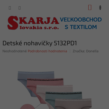
Prejsť
NÁKUP
na
obsah
KOŠÍK
Detské nohavičky 5132PD1
Priemerné
Neohodnotené
Podrobnosti hodnotenia
Značka:
Donella
hodnotenie
produktu
je
0,0
z
5
hviezdičiek.