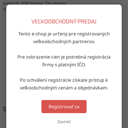
materiál: 95% bavlna, 5% elastan
výrobca: Turecko
VEĽKOOBCHODNÝ PREDAJ
Tento e-shop je určený pre registrovaných
OPÝTAŤ SA
ZDIEĽAŤ
veľkoobchodných partnerov.
Pre zobrazenie cien je potrebná registrácia
Doručenie do druhého dňa
firmy s platným IČO.
na akúkoľvek adresu
Po schválení registrácie získate prístup k
Garancia doručenia
veľkoobchodným cenám a objednávkam.
nepoškodeného tovaru
Registrovať sa
Súvisiaci tovar
Zavrieť