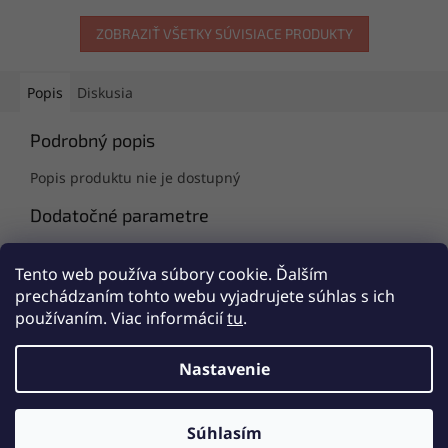
ZOBRAZIŤ VŠETKY SÚVISIACE PRODUKTY
Popis
Diskusia
Podrobný popis
Popis produktu nie je dostupný
Dodatočné parametre
Kategória
:
Detské nohavičky
Tento web používa súbory cookie. Ďalším
EAN
:
Zvoľte variant
prechádzaním tohto webu vyjadrujete súhlas s ich
používaním. Viac informácií
tu
.
Z
á
Nastavenie
Vytvoril Shoptet
p
ä
t
Súhlasím
Copyright 2026
SKARJA Slovakia
. Všetky práva vyhradené.
i
PRE NÁKUP POTREBNÁ REGISTRÁCIA