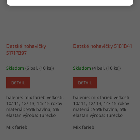
Detské nohavičky
Detské nohavičky 5181B41
5171PB97
Skladom
(6 bal. (10 ks))
Skladom
(4 bal. (10 ks))
DETAIL
DETAIL
balenie: mix farieb veľkosti:
balenie: mix farieb veľkosti:
10/ 11, 12/ 13, 14/ 15 rokov
10/ 11, 12/ 13, 14/ 15 rokov
materiál: 95% bavlna, 5%
materiál: 95% bavlna, 5%
elastan výroba: Turecko
elastan výroba: Turecko
Mix farieb
Mix farieb