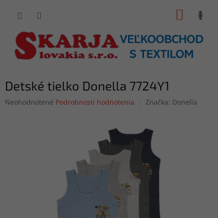
Prejsť
NÁKUP
na
obsah
KOŠÍK
Detské tielko Donella 7724Y1
Priemerné
Neohodnotené
Podrobnosti hodnotenia
Značka:
Donella
hodnotenie
produktu
je
0,0
z
5
hviezdičiek.