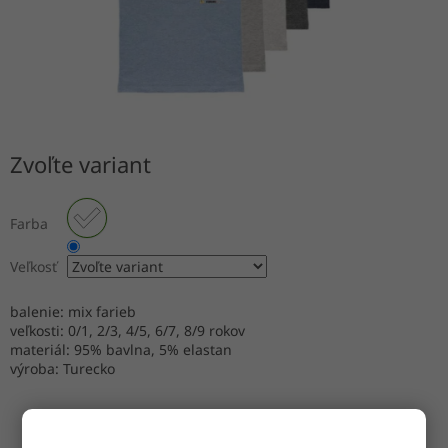
Zvoľte variant
Farba
Veľkosť
balenie: mix farieb
veľkosti: 0/1, 2/3, 4/5, 6/7, 8/9 rokov
materiál: 95% bavlna, 5% elastan
výroba: Turecko