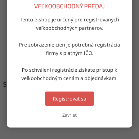
OPÝTAŤ SA
ZDIEĽAŤ
VEĽKOOBCHODNÝ PREDAJ
Tento e-shop je určený pre registrovaných
veľkoobchodných partnerov.
Doručenie do druhého dňa
na akúkoľvek adresu
Pre zobrazenie cien je potrebná registrácia
firmy s platným IČO.
Garancia doručenia
nepoškodeného tovaru
Po schválení registrácie získate prístup k
veľkoobchodným cenám a objednávkam.
Súvisiaci tovar
Registrovať sa
Zavrieť