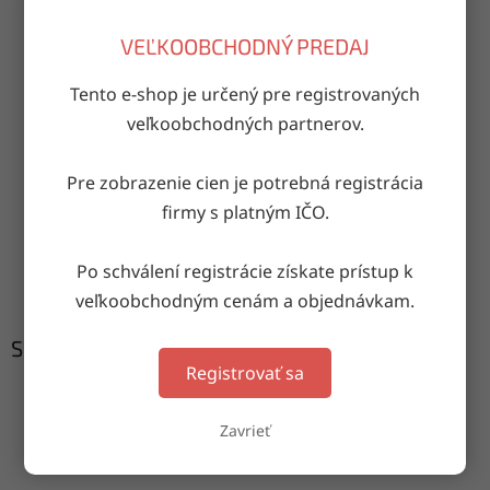
VEĽKOOBCHODNÝ PREDAJ
OPÝTAŤ SA
ZDIEĽAŤ
Tento e-shop je určený pre registrovaných
veľkoobchodných partnerov.
Doručenie do druhého dňa
Pre zobrazenie cien je potrebná registrácia
na akúkoľvek adresu
firmy s platným IČO.
Garancia doručenia
Po schválení registrácie získate prístup k
nepoškodeného tovaru
veľkoobchodným cenám a objednávkam.
Súvisiaci tovar
Registrovať sa
Zavrieť