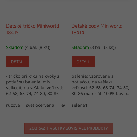
Detské tričko Miniworld
Detské body Miniworld
18415
18414
Skladom
(4 bal. (8 ks))
Skladom
(3 bal. (8 ks))
DETAIL
DETAIL
- tričko pri krku na cvoky s
balenie: vzorované s
potlačou balenie: mix
potlačou, na vešiaku
veľkostí, na vešiaku veľkosti:
veľkosti: 62-68, 68-74, 74-80,
62-68, 68-74, 74-80, 80-86
80-86 materiál: 100% bavlna
materiál: 100% bavlna
výroba: Turecko
výroba: Turecko
ruzova
svetlocervena
levandulova
zelena1
zelena1
ZOBRAZIŤ VŠETKY SÚVISIACE PRODUKTY