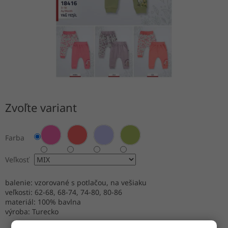
Zvoľte variant
Farba
Veľkosť
balenie: vzorované s potlačou, na vešiaku
veľkosti: 62-68, 68-74, 74-80, 80-86
materiál: 100% bavlna
výroba: Turecko