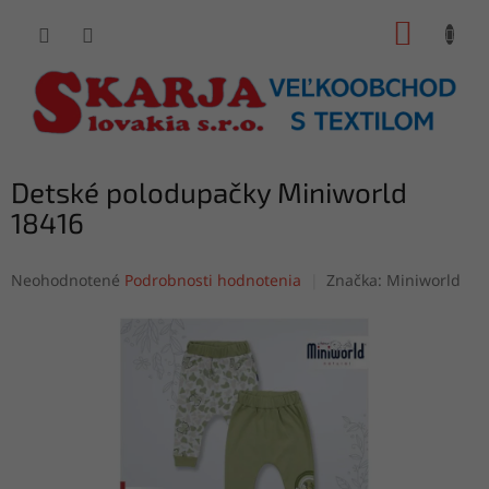
Prejsť
NÁKUP
na
obsah
KOŠÍK
Detské polodupačky Miniworld
18416
Priemerné
Neohodnotené
Podrobnosti hodnotenia
Značka:
Miniworld
hodnotenie
produktu
je
0,0
z
5
hviezdičiek.