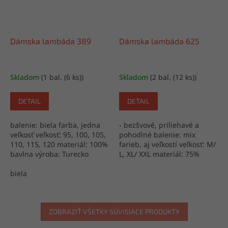
Dámska lambáda 389
Dámska lambáda 625
Skladom
(1 bal. (6 ks))
Skladom
(2 bal. (12 ks))
DETAIL
DETAIL
balenie: biela farba, jedna
- bezšvové, priliehavé a
veľkosť veľkosť: 95, 100, 105,
pohodlné balenie: mix
110, 115, 120 materiál: 100%
farieb, aj veľkostí veľkosť: M/
bavlna výroba: Turecko
L, XL/ XXL materiál: 75%
nylon, 25% elastan výroba:
biela
Turecko
ZOBRAZIŤ VŠETKY SÚVISIACE PRODUKTY