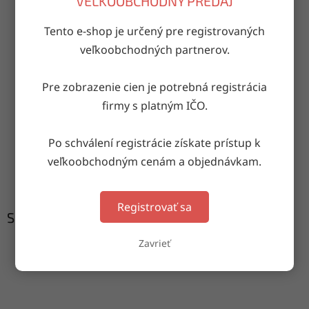
VEĽKOOBCHODNÝ PREDAJ
Tento e-shop je určený pre registrovaných
OPÝTAŤ SA
ZDIEĽAŤ
veľkoobchodných partnerov.
Pre zobrazenie cien je potrebná registrácia
Doručenie do druhého dňa
firmy s platným IČO.
na akúkoľvek adresu
Po schválení registrácie získate prístup k
veľkoobchodným cenám a objednávkam.
Garancia doručenia
nepoškodeného tovaru
Registrovať sa
Súvisiaci tovar
Zavrieť