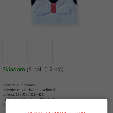
Skladom
(3 bal. (12 ks))
- elastická lambada
balenie: mix farba, mix veľkostí
veľkosť: XL/ 2XL, 3XL/ 4XL
materiál: 90% nylon, 10% elastan
výroba: Turecko