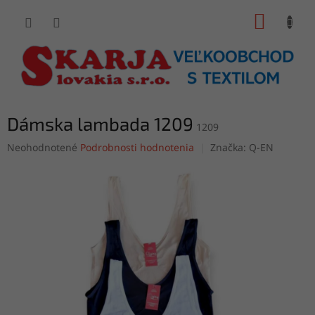
Prejsť
NÁKUP
na
obsah
KOŠÍK
Dámska lambada 1209
1209
Priemerné
Neohodnotené
Podrobnosti hodnotenia
Značka:
Q-EN
hodnotenie
produktu
je
0,0
z
5
hviezdičiek.