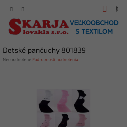
Prejsť
NÁKUP
na
obsah
KOŠÍK
Detské pančuchy 801839
Priemerné
Neohodnotené
Podrobnosti hodnotenia
hodnotenie
produktu
je
0,0
z
5
hviezdičiek.