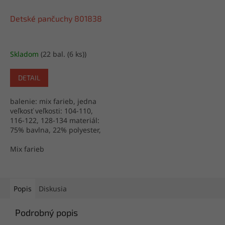
Detské pančuchy 801838
Skladom
(22 bal. (6 ks))
DETAIL
balenie: mix farieb, jedna
veľkosť veľkosti: 104-110,
116-122, 128-134 materiál:
75% bavlna, 22% polyester,
3% elastan výroba: Poľsko
Mix farieb
Popis
Diskusia
Podrobný popis