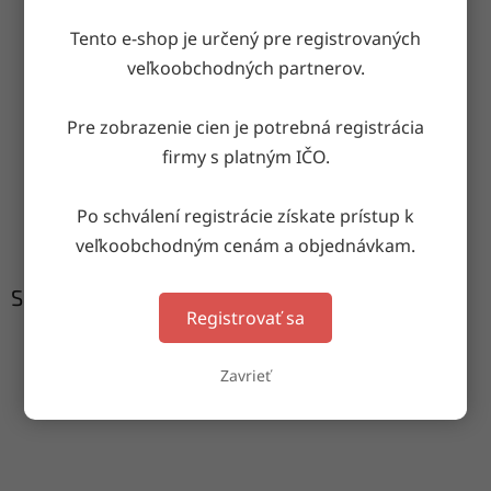
OPÝTAŤ SA
ZDIEĽAŤ
Tento e-shop je určený pre registrovaných
veľkoobchodných partnerov.
Doručenie do druhého dňa
Pre zobrazenie cien je potrebná registrácia
na akúkoľvek adresu
firmy s platným IČO.
Garancia doručenia
Po schválení registrácie získate prístup k
nepoškodeného tovaru
veľkoobchodným cenám a objednávkam.
Súvisiaci tovar
Registrovať sa
Zavrieť