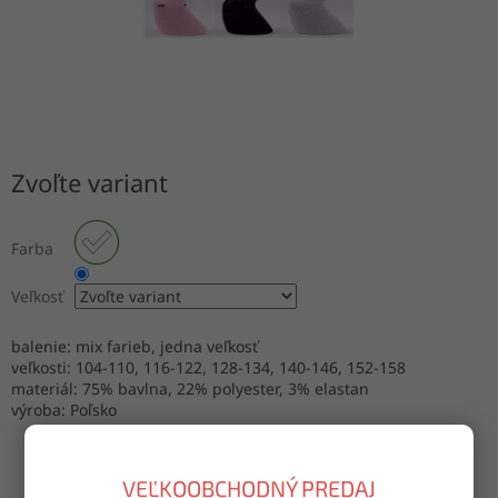
Zvoľte variant
Farba
Veľkosť
balenie: mix farieb, jedna veľkosť
veľkosti: 104-110, 116-122, 128-134, 140-146, 152-158
materiál: 75% bavlna, 22% polyester, 3% elastan
výroba: Poľsko
VEĽKOOBCHODNÝ PREDAJ