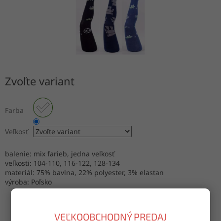
Zvoľte variant
Farba
Veľkosť
balenie: mix farieb, jedna veľkosť
veľkosti: 104-110, 116-122, 128-134
materiál: 75% bavlna, 22% polyester, 3% elastan
výroba: Poľsko
VEĽKOOBCHODNÝ PREDAJ