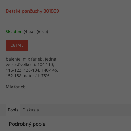
Detské pančuchy 801839
Skladom
(4 bal. (6 ks))
DETAIL
balenie: mix farieb, jedna
veľkosť veľkosti: 104-110,
116-122, 128-134, 140-146,
152-158 materiál: 75%
bavlna, 22% polyester, 3%
elastan výroba: Poľsko
Mix farieb
Popis
Diskusia
Podrobný popis