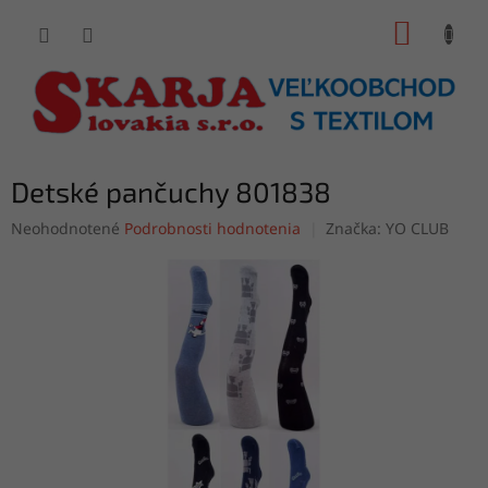
Prejsť
NÁKUP
na
obsah
KOŠÍK
Detské pančuchy 801838
Priemerné
Neohodnotené
Podrobnosti hodnotenia
Značka:
YO CLUB
hodnotenie
produktu
je
0,0
z
5
hviezdičiek.