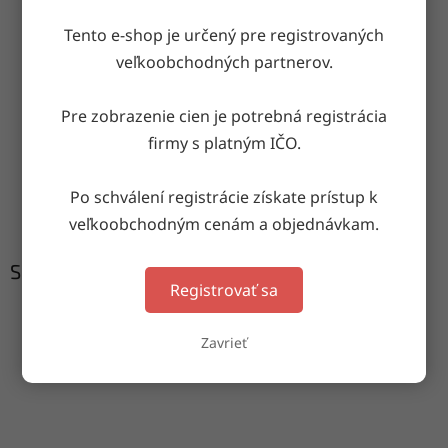
OPÝTAŤ SA
ZDIEĽAŤ
Tento e-shop je určený pre registrovaných
veľkoobchodných partnerov.
Doručenie do druhého dňa
Pre zobrazenie cien je potrebná registrácia
na akúkoľvek adresu
firmy s platným IČO.
Garancia doručenia
Po schválení registrácie získate prístup k
nepoškodeného tovaru
veľkoobchodným cenám a objednávkam.
Súvisiaci tovar
Registrovať sa
Zavrieť