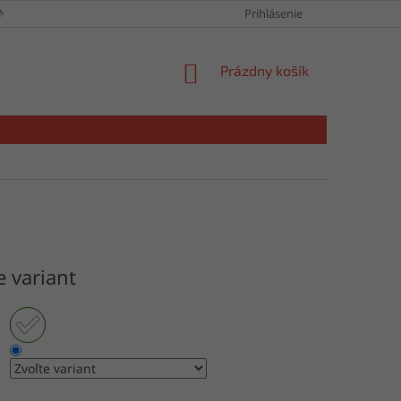
NY OSOBNÝCH ÚDAJOV
Prihlásenie
NÁKUPNÝ
Prázdny košík
KOŠÍK
e variant