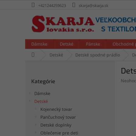
Prejsť
+421244259623
skarja@skarja.sk
na
obsah
Dámske
Detské
Pánske
Obchodné 
Domov
Detské
Detské spodné prádlo
D
B
Det
o
Preskočiť
č
Prieme
Kategórie
Neohod
kategórie
n
hodnot
ý
produk
Dámske
p
je
Detské
a
0,0
Kojenecký tovar
z
n
5
e
Pančuchový tovar
hviezdi
l
Detské doplnky
Oblečenie pre deti