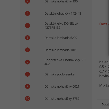
Dámske nohavičky 190
Detské nohavičky 142448
Detské tielko DONELLA
Detsk
4371PB139
Dámska lambada 6209
Dámska lambada 1019
Podprsenka + nohavicky SET
baleni
462
č.5 /1
č.7 /
Dámska podprsenka
bavln
Turec
Mix f
Dámske nohavičky 0021
Dámske nohavičky 8759
Popi