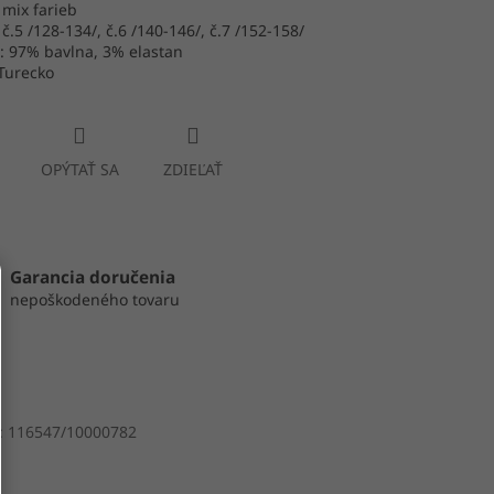
 mix farieb
 č.5 /128-134/, č.6 /140-146/, č.7 /152-158/
: 97% bavlna, 3% elastan
Turecko
OPÝTAŤ SA
ZDIEĽAŤ
Garancia doručenia
nepoškodeného tovaru
:
116547/10000782