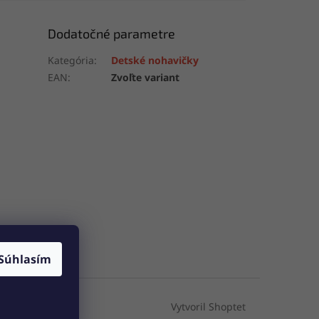
Dodatočné parametre
Kategória
:
Detské nohavičky
EAN
:
Zvoľte variant
Súhlasím
Vytvoril Shoptet