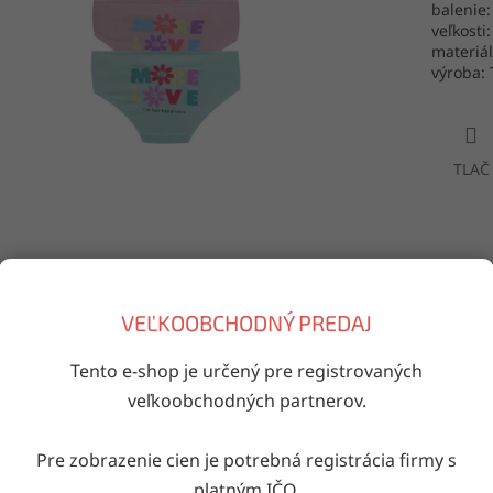
balenie:
veľkosti:
materiál
výroba: 
TLAČ
Doručenie do druhého dňa
na akúkoľvek adresu
VEĽKOOBCHODNÝ PREDAJ
Tento e-shop je určený pre registrovaných
iaci tovar
veľkoobchodných partnerov.
Kód:
116523/10000779
Kód:
116737/10007922
Kód
Pre zobrazenie cien je potrebná registrácia firmy s
platným IČO.