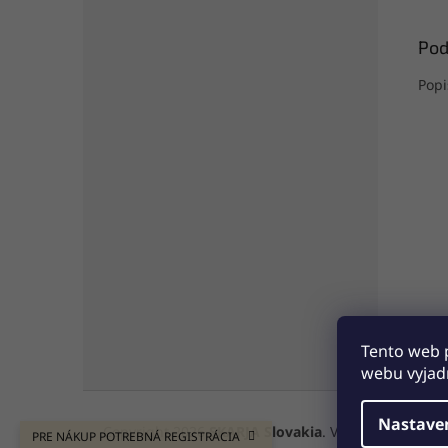
Pod
Popi
Tento web 
webu vyjadr
Z
á
Nastave
Copyright 2026
SKARJA Slovakia
. Všetky práva vyh
PRE NÁKUP POTREBNÁ REGISTRÁCIA
p