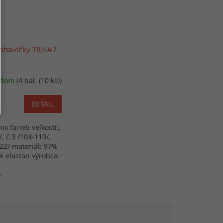
ohavičky 116547
adom
(4 bal. (10 ks))
DETAIL
ix farieb veľkosti:,
/, č.3 /104-110/,
122/ materiál: 97%
% elastan výrobca:
b