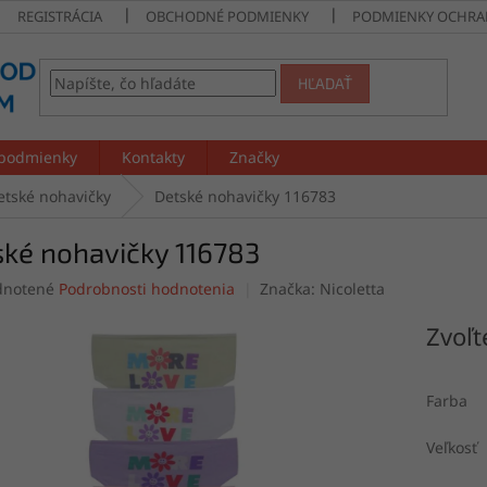
REGISTRÁCIA
OBCHODNÉ PODMIENKY
PODMIENKY OCHRA
HĽADAŤ
podmienky
Kontakty
Značky
etské nohavičky
Detské nohavičky 116783
ské nohavičky 116783
rné
notené
Podrobnosti hodnotenia
Značka:
Nicoletta
enie
tu
Zvoľt
Farba
čiek.
Veľkosť