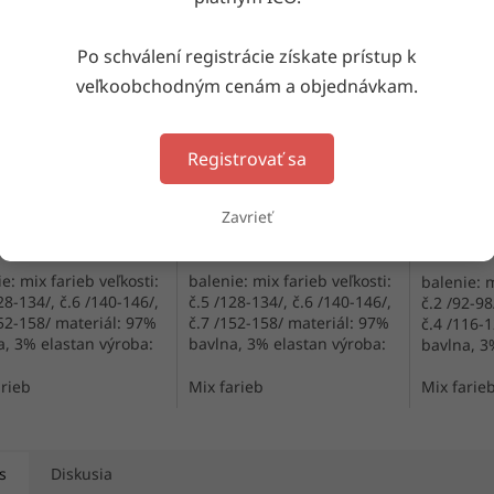
Po schválení registrácie získate prístup k
veľkoobchodným cenám a objednávkam.
é nohavičky 116523
Detské nohavičky 116737
Detské n
Registrovať sa
Skladom
(9 bal. (10 ks))
Skladom
(3 bal. (10 ks))
Skl
Zavrieť
DETAIL
DETAIL
e: mix farieb veľkosti:
balenie: mix farieb veľkosti:
balenie: m
28-134/, č.6 /140-146/,
č.5 /128-134/, č.6 /140-146/,
č.2 /92-98
152-158/ materiál: 97%
č.7 /152-158/ materiál: 97%
č.4 /116-
a, 3% elastan výroba:
bavlna, 3% elastan výroba:
bavlna, 3
ko
Turecko
Turecko
arieb
Mix farieb
Mix farie
s
Diskusia