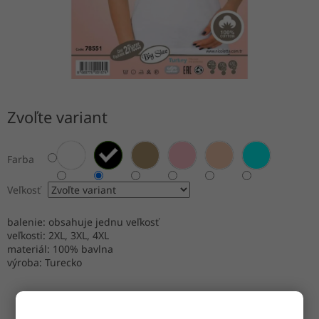
Zvoľte variant
Farba
Veľkosť
balenie: obsahuje jednu veľkosť
veľkosti: 2XL, 3XL, 4XL
materiál: 100% bavlna
výroba: Turecko