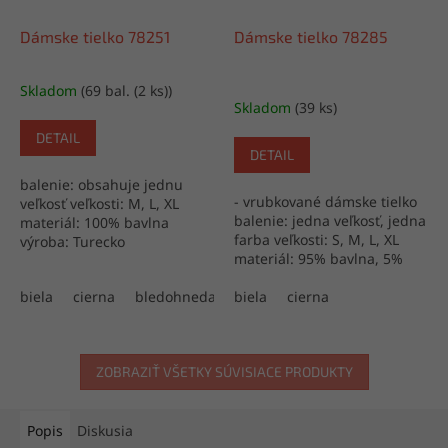
Dámske tielko 78251
Dámske tielko 78285
Skladom
(69 bal. (2 ks))
Priemerné
Skladom
(39 ks)
hodnotenie
produktu
DETAIL
je
DETAIL
5,0
balenie: obsahuje jednu
z
- vrubkované dámske tielko
veľkosť veľkosti: M, L, XL
5
balenie: jedna veľkosť, jedna
materiál: 100% bavlna
hviezdičiek.
farba veľkosti: S, M, L, XL
výroba: Turecko
materiál: 95% bavlna, 5%
elastan výroba: Turecko
biela
cierna
bledohneda
biela
cierna
ZOBRAZIŤ VŠETKY SÚVISIACE PRODUKTY
Popis
Diskusia