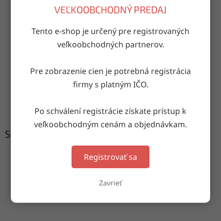
OPÝTAŤ SA
ZDIEĽAŤ
VEĽKOOBCHODNÝ PREDAJ
Tento e-shop je určený pre registrovaných
veľkoobchodných partnerov.
Doručenie do druhého dňa
na akúkoľvek adresu
Pre zobrazenie cien je potrebná registrácia
firmy s platným IČO.
Garancia doručenia
nepoškodeného tovaru
Po schválení registrácie získate prístup k
veľkoobchodným cenám a objednávkam.
Súvisiaci tovar
Registrovať sa
Zavrieť