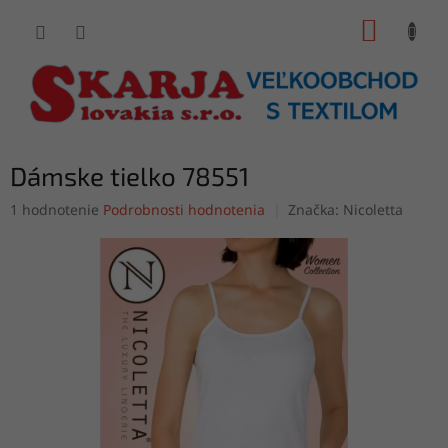
Prejsť
NÁKUP
na
obsah
KOŠÍK
Dámske tielko 78551
Priemerné
1 hodnotenie
Podrobnosti hodnotenia
Značka:
Nicoletta
hodnotenie
produktu
je
5,0
z
5
hviezdičiek.