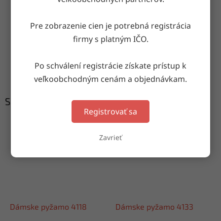
Doručenie do druhého dňa
Pre zobrazenie cien je potrebná registrácia
na akúkoľvek adresu
firmy s platným IČO.
Garancia doručenia
Po schválení registrácie získate prístup k
nepoškodeného tovaru
veľkoobchodným cenám a objednávkam.
Súvisiaci tovar
Registrovať sa
Zavrieť
Dámske pyžamo 4118
Dámske pyžamo 4133