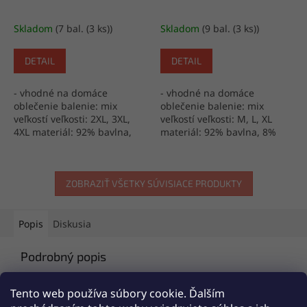
Skladom
(7 bal. (3 ks))
Skladom
(9 bal. (3 ks))
DETAIL
DETAIL
- vhodné na domáce
- vhodné na domáce
oblečenie balenie: mix
oblečenie balenie: mix
veľkostí veľkosti: 2XL, 3XL,
veľkostí veľkosti: M, L, XL
4XL materiál: 92% bavlna,
materiál: 92% bavlna, 8%
8% elastan výroba: Turecko
elastan výroba: Turecko
ZOBRAZIŤ VŠETKY SÚVISIACE PRODUKTY
Popis
Diskusia
Podrobný popis
Popis produktu nie je dostupný
Tento web používa súbory cookie. Ďalším