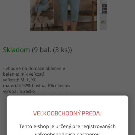
Skladom
(9 bal. (3 ks))
- vhodné na domáce oblečenie
balenie: mix veľkostí
veľkosti: M, L, XL
materiál: 92% bavlna, 8% elastan
výroba: Turecko
VEĽKOOBCHODNÝ PREDAJ
OPÝTAŤ SA
ZDIEĽAŤ
Tento e-shop je určený pre registrovaných
veľkoobchodných partnerov.