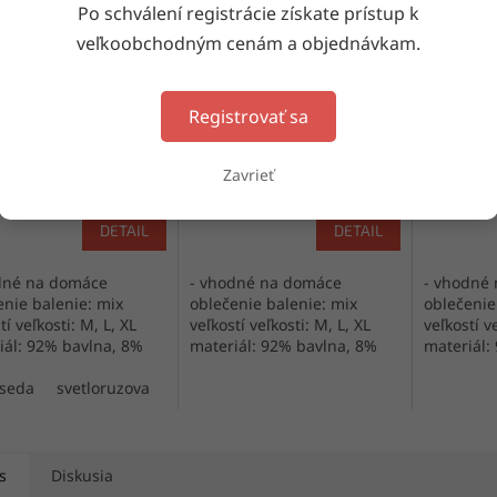
Po schválení registrácie získate prístup k
veľkoobchodným cenám a objednávkam.
ke pyžamo 4114
Dámske pyžamo 4098
Dámske 
Registrovať sa
Zavrieť
Skladom
(4 bal. (3 ks))
Skladom
(9 bal. (3 ks))
Skl
DETAIL
DETAIL
dné na domáce
- vhodné na domáce
- vhodné
enie balenie: mix
oblečenie balenie: mix
oblečenie
tí veľkosti: M, L, XL
veľkostí veľkosti: M, L, XL
veľkostí ve
iál: 92% bavlna, 8%
materiál: 92% bavlna, 8%
materiál:
an výroba: Turecko
elastan výroba: Turecko
elastan v
oseda
svetloruzova
s
Diskusia