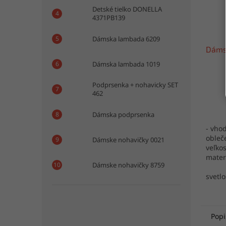
Detské tielko DONELLA
4371PB139
Dámska lambada 6209
Dáms
Dámska lambada 1019
Podprsenka + nohavicky SET
462
Dámska podprsenka
- vho
obleč
Dámske nohavičky 0021
veľkos
mater
Dámske nohavičky 8759
elast
svetl
Popi