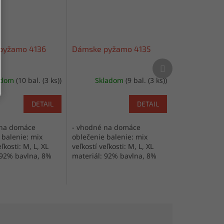
pyžamo 4136
Dámske pyžamo 4135
Ďalší
produkt
adom
(10 bal. (3 ks))
Skladom
(9 bal. (3 ks))
DETAIL
DETAIL
 na domáce
- vhodné na domáce
 balenie: mix
oblečenie balenie: mix
ľkosti: M, L, XL
veľkostí veľkosti: M, L, XL
 92% bavlna, 8%
materiál: 92% bavlna, 8%
ýroba: Turecko
elastan výroba: Turecko