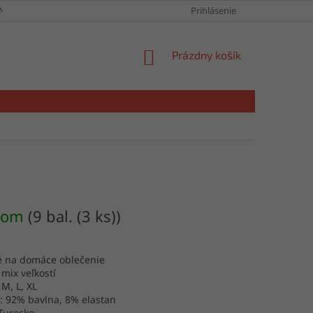
NY OSOBNÝCH ÚDAJOV
Prihlásenie
NÁKUPNÝ
Prázdny košík
KOŠÍK
dom
(9 bal. (3 ks))
é na domáce oblečenie
 mix veľkostí
 M, L, XL
: 92% bavlna, 8% elastan
Turecko