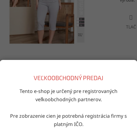
TLAČ
Doručenie do druhého dňa
VEĽKOOBCHODNÝ PREDAJ
na akúkoľvek adresu
Tento e-shop je určený pre registrovaných
veľkoobchodných partnerov.
iaci tovar
Pre zobrazenie cien je potrebná registrácia firmy s
Kód:
4114/10008671
Kód:
4098
platným IČO.