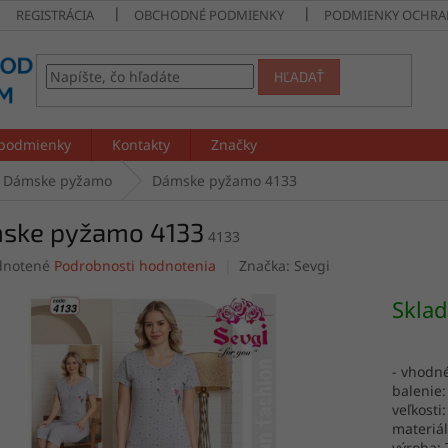
REGISTRÁCIA
OBCHODNÉ PODMIENKY
PODMIENKY OCHRA
HĽADAŤ
podmienky
Kontakty
Značky
Dámske pyžamo
Dámske pyžamo 4133
ske pyžamo 4133
4133
rné
notené
Podrobnosti hodnotenia
Značka:
Sevgi
enie
tu
Skla
- vhodn
balenie:
čiek.
veľkosti:
materiál
výroba: 