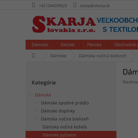
Prejsť
+421244259623
skarja@skarja.sk
na
obsah
Dámske
Detské
Pánske
Obchodné 
Domov
Dámske
Dámska nočná bielizeň
B
Dám
o
Preskočiť
č
Prieme
Kategórie
Neohod
kategórie
n
hodnot
ý
produk
Dámske
p
je
Dámske spodné prádlo
a
0,0
Dámske doplnky
z
n
5
e
Dámska nočná bielizeň
hviezdi
l
Dámska nočná košeľa
Dámske pyžamo