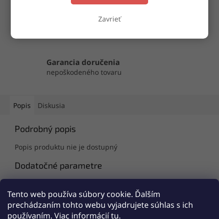
Doručenie do druhého dňa
Zavrieť
na akúkoľvek adresu
Garancia doručenia
nepoškodeného tovaru
Popis
Diskusia
Podrobný popis
Popis produktu nie je dostupný
Dodatočné parametre
Kategória
:
Dámske pyžamo
Tento web používa súbory cookie. Ďalším
EAN
:
8680770029894
prechádzaním tohto webu vyjadrujete súhlas s ich
používaním. Viac informácií
tu
.