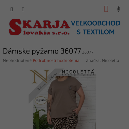
Prejsť
NÁKUP
na
obsah
KOŠÍK
Dámske pyžamo 36077
36077
Priemerné
Neohodnotené
Podrobnosti hodnotenia
Značka:
Nicoletta
hodnotenie
produktu
je
0,0
z
5
hviezdičiek.