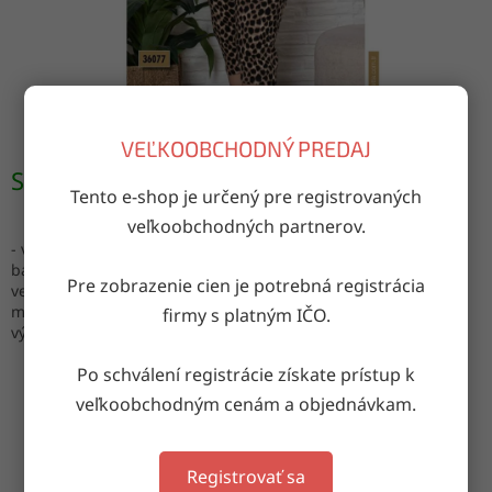
VEĽKOOBCHODNÝ PREDAJ
Skladom
(3 bal. (4 ks))
Tento e-shop je určený pre registrovaných
veľkoobchodných partnerov.
- vhodné na domáce oblečenie
balenie: mix veľkostí
Pre zobrazenie cien je potrebná registrácia
veľkosti: 2XL, 3XL, 4XL, 5XL
materiál: 95% bavlna, 5% elastan
firmy s platným IČO.
výroba: Turecko
Po schválení registrácie získate prístup k
veľkoobchodným cenám a objednávkam.
OPÝTAŤ SA
ZDIEĽAŤ
Registrovať sa