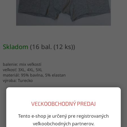
Skladom
(16 bal. (12 ks))
balenie: mix veľkostí
veľkosť: 3XL, 4XL, 5XL
materiál: 95% bavlna, 5% elastan
výroba: Turecko
VEĽKOOBCHODNÝ PREDAJ
OPÝTAŤ SA
ZDIEĽAŤ
Tento e-shop je určený pre registrovaných
veľkoobchodných partnerov.