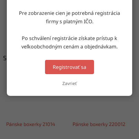
Doručenie do druhého dňa
na akúkoľvek adresu
Pre zobrazenie cien je potrebná registrácia
firmy s platným IČO.
Garancia doručenia
Po schválení registrácie získate prístup k
nepoškodeného tovaru
veľkoobchodným cenám a objednávkam.
Súvisiaci tovar
Registrovať sa
Zavrieť
Pánske boxerky 21014
Pánske boxerky 220012