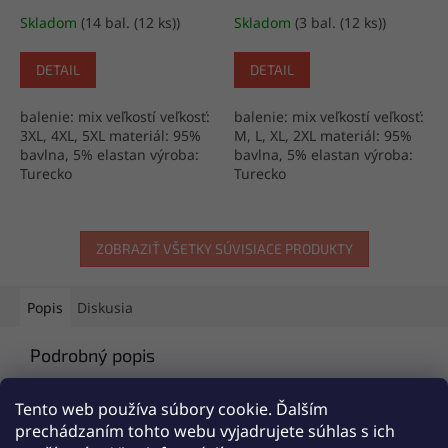
Skladom
(14 bal. (12 ks))
Skladom
(3 bal. (12 ks))
DETAIL
DETAIL
balenie: mix veľkostí veľkosť:
balenie: mix veľkostí veľkosť:
3XL, 4XL, 5XL materiál: 95%
M, L, XL, 2XL materiál: 95%
bavlna, 5% elastan výroba:
bavlna, 5% elastan výroba:
Turecko
Turecko
ZOBRAZIŤ VŠETKY SÚVISIACE PRODUKTY
Popis
Diskusia
Podrobný popis
Popis produktu nie je dostupný
Tento web používa súbory cookie. Ďalším
prechádzaním tohto webu vyjadrujete súhlas s ich