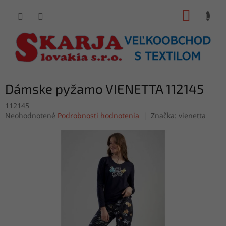
Prejsť
NÁKUP
na
obsah
KOŠÍK
Dámske pyžamo VIENETTA 112145
112145
Priemerné
Neohodnotené
Podrobnosti hodnotenia
Značka:
vienetta
hodnotenie
produktu
je
0,0
z
5
hviezdičiek.