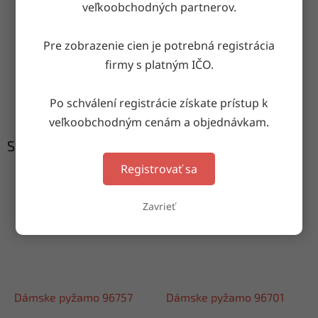
veľkoobchodných partnerov.
Doručenie do druhého dňa
na akúkoľvek adresu
Pre zobrazenie cien je potrebná registrácia
firmy s platným IČO.
Garancia doručenia
Po schválení registrácie získate prístup k
nepoškodeného tovaru
veľkoobchodným cenám a objednávkam.
Súvisiaci tovar
Registrovať sa
Zavrieť
Dámske pyžamo 96757
Dámske pyžamo 96701