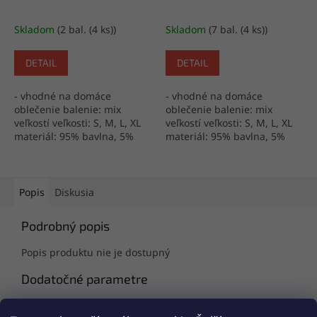
Skladom
(2 bal. (4 ks))
Skladom
(7 bal. (4 ks))
DETAIL
DETAIL
- vhodné na domáce
- vhodné na domáce
oblečenie balenie: mix
oblečenie balenie: mix
veľkostí veľkosti: S, M, L, XL
veľkostí veľkosti: S, M, L, XL
materiál: 95% bavlna, 5%
materiál: 95% bavlna, 5%
elastan výroba: Turecko
elastan výroba: Turecko
Popis
Diskusia
Podrobný popis
Popis produktu nie je dostupný
Dodatočné parametre
Kategória
:
Dámske pyžamo