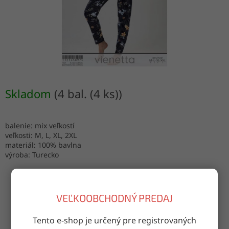
Skladom
(4 bal. (4 ks))
balenie: mix veľkostí
veľkosti: M, L, XL, 2XL
materiál: 100% bavlna
výroba: Turecko
VEĽKOOBCHODNÝ PREDAJ
OPÝTAŤ SA
ZDIEĽAŤ
Tento e-shop je určený pre registrovaných