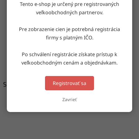
OPÝTAŤ SA
ZDIEĽAŤ
Tento e-shop je určený pre registrovaných
veľkoobchodných partnerov.
Pre zobrazenie cien je potrebná registrácia
Doručenie do druhého dňa
firmy s platným IČO.
na akúkoľvek adresu
Po schválení registrácie získate prístup k
Garancia doručenia
veľkoobchodným cenám a objednávkam.
nepoškodeného tovaru
Registrovať sa
Súvisiaci tovar
Zavrieť