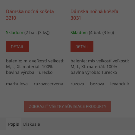
Dámska nočná košeľa
Dámska nočná košeľa
3210
3031
Skladom
(2 bal. (3 ks))
Skladom
(4 bal. (3 ks))
DETAIL
DETAIL
balenie: mix veľkostí veľkosti:
balenie: mix veľkostí veľkosti:
M, L, XL materiál: 100%
M, L, XL materiál: 100%
bavlna výroba: Turecko
bavlna výroba: Turecko
marhulova
ruzovocervena
ruzova
bezova
levandulov
ZOBRAZIŤ VŠETKY SÚVISIACE PRODUKTY
Popis
Diskusia