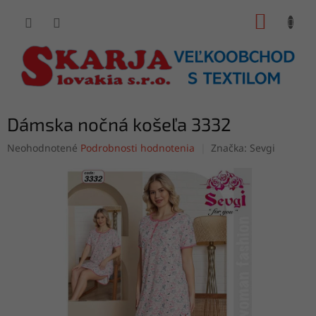
Prejsť
NÁKUP
na
obsah
KOŠÍK
Dámska nočná košeľa 3332
Priemerné
Neohodnotené
Podrobnosti hodnotenia
Značka:
Sevgi
hodnotenie
produktu
je
0,0
z
5
hviezdičiek.