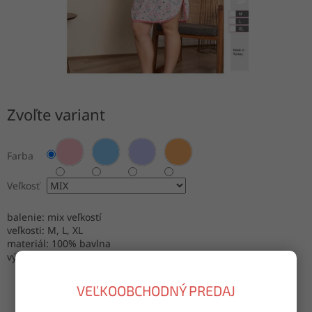
Zvoľte variant
Farba
Veľkosť
balenie: mix veľkostí
veľkosti: M, L, XL
materiál: 100% bavlna
výroba: Turecko
VEĽKOOBCHODNÝ PREDAJ