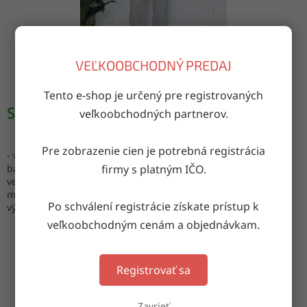
VEĽKOOBCHODNÝ PREDAJ
Tento e-shop je určený pre registrovaných
Skladom
(9 bal. (4 ks))
veľkoobchodných partnerov.
Pre zobrazenie cien je potrebná registrácia
- vhodné ako domáce oblečenie
firmy s platným IČO.
balenie: mix veľkostí
veľkosti: S, M, L, XL
materiál: 95% bavlna, 5% elastan
Po schválení registrácie získate prístup k
výroba: Turecko
veľkoobchodným cenám a objednávkam.
OPÝTAŤ SA
ZDIEĽAŤ
Registrovať sa
Zavrieť