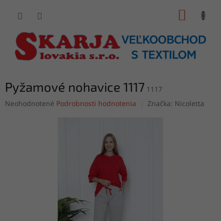
Prejsť
NÁKUP
na
obsah
KOŠÍK
Pyžamové nohavice 1117
1117
Priemerné
Neohodnotené
Podrobnosti hodnotenia
Značka:
Nicoletta
hodnotenie
produktu
je
0,0
z
5
hviezdičiek.