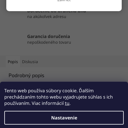
Doručenie do druhého dňa
na akúkoľvek adresu
Garancia doručenia
nepoškodeného tovaru
Popis
Diskusia
Podrobný popis
Popis produktu nie je dostupný
Tento web používa súbory cookie. Ďalším
prechádzaním tohto webu vyjadrujete súhlas s ich
používaním. Viac informácií
tu
.
Z
á
Nastavenie
Vytvoril Shoptet
p
ä