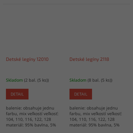
Detské legíny 12010
Detské legíny 2118
Skladom
(2 bal. (5 ks))
Skladom
(8 bal. (5 ks))
DETAIL
DETAIL
balenie: obsahuje jednu
balenie: obsahuje jednu
farbu, mix veľkostí veľkosť:
farbu, mix veľkostí veľkosť:
104, 110, 116, 122, 128
104, 110, 116, 122, 128
materiál: 95% bavlna, 5%
materiál: 95% bavlna, 5%
lycra výroba: Turecko
lycra výroba: Turecko