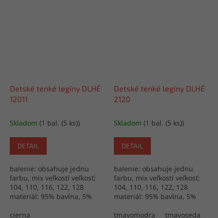
Detské tenké legíny DLHÉ
Detské tenké legíny DLHÉ
12011
2120
Skladom
(1 bal. (5 ks))
Skladom
(1 bal. (5 ks))
DETAIL
DETAIL
balenie: obsahuje jednu
balenie: obsahuje jednu
farbu, mix veľkostí veľkosť:
farbu, mix veľkostí veľkosť:
104, 110, 116, 122, 128
104, 110, 116, 122, 128
materiál: 95% bavlna, 5%
materiál: 95% bavlna, 5%
lycra výroba: Turecko
lycra výroba: Turecko
cierna
tmavomodra
tmavoseda