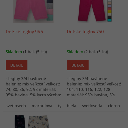
i
p
s
r
p
o
r
d
o
u
d
k
Detské legíny 945
Detské legíny 750
u
t
k
o
t
v
Skladom
(1 bal. (5 ks))
Skladom
(2 bal. (5 ks))
o
v
DETAIL
DETAIL
- legíny 3/4 bavlnené
- legíny 3/4 bavlnené
balenie: mix veľkostí veľkosť:
balenie: mix veľkostí veľkosť:
74, 80, 86, 92, 98 materiál:
104, 110, 116, 122, 128
95% bavlna, 5% lycra výroba:
materiál: 95% bavlna, 5%
Turecko
lycra výroba: Turecko
svetloseda
marhulova
tyrkysova
biela
cervena
svetloseda
horuca ruzov
cierna
b