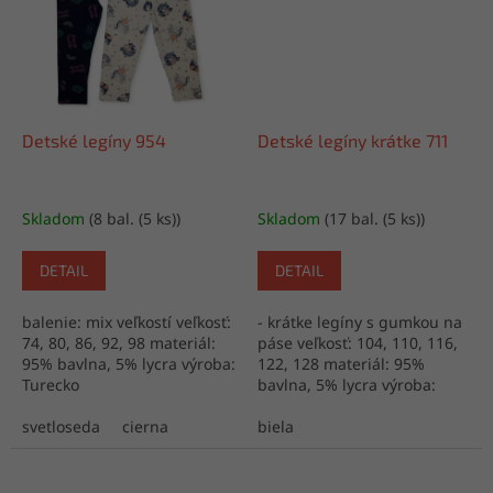
Detské legíny 954
Detské legíny krátke 711
Skladom
(8 bal. (5 ks))
Skladom
(17 bal. (5 ks))
DETAIL
DETAIL
balenie: mix veľkostí veľkosť:
- krátke legíny s gumkou na
74, 80, 86, 92, 98 materiál:
páse veľkosť: 104, 110, 116,
95% bavlna, 5% lycra výroba:
122, 128 materiál: 95%
Turecko
bavlna, 5% lycra výroba:
Turecko
svetloseda
cierna
biela