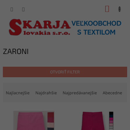
Prejsť
NÁKUP
na
obsah
KOŠÍK
ZARONI
OTVORIŤ FILTER
R
a
Najlacnejšie
Najdrahšie
Najpredávanejšie
Abecedne
d
e
V
n
ý
i
p
e