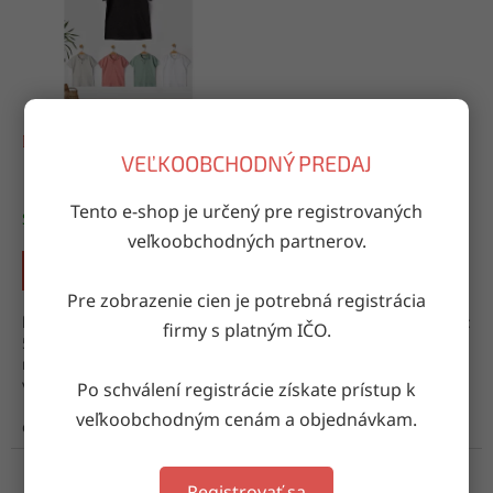
Detská polokošeľa 5241
Detská polokošeľa 5244
VEĽKOOBCHODNÝ PREDAJ
Tento e-shop je určený pre registrovaných
Skladom
(1 bal. (4 ks))
Skladom
(1 bal. (4 ks))
veľkoobchodných partnerov.
DETAIL
DETAIL
Pre zobrazenie cien je potrebná registrácia
balenie: mix veľkostí veľkosti:
balenie: mix veľkostí veľkosti:
firmy s platným IČO.
5-6, 6-7, 7-8, 8-9 rokov
5-6, 6-7, 7-8, 8-9 rokov
materiál: 100% bavlna
materiál: 100% bavlna
výroba: Turecko
výroba: Turecko
Po schválení registrácie získate prístup k
veľkoobchodným cenám a objednávkam.
cierna
losos
svetlomodra
tmavomodra
Registrovať sa