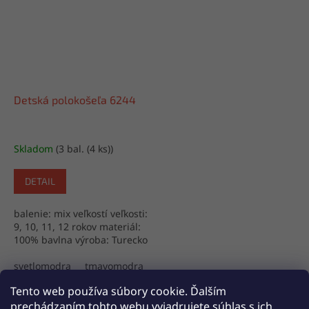
Detská polokošeľa 6244
Skladom
(3 bal. (4 ks))
DETAIL
balenie: mix veľkostí veľkosti:
9, 10, 11, 12 rokov materiál:
100% bavlna výroba: Turecko
svetlomodra
tmavomodra
tmava khaki
tehlova
Tento web používa súbory cookie. Ďalším
7
položiek celkom
O
prechádzaním tohto webu vyjadrujete súhlas s ich