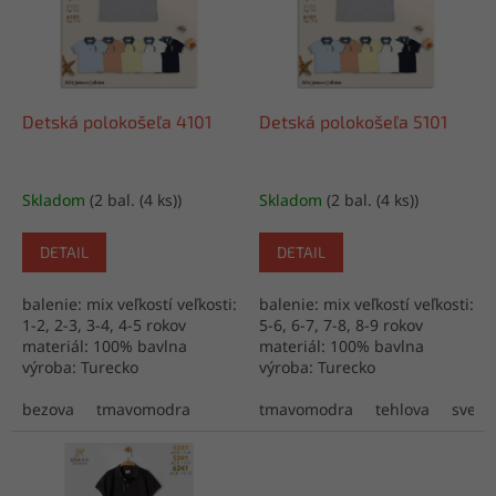
i
p
s
r
p
o
r
d
o
u
d
k
Detská polokošeľa 4101
Detská polokošeľa 5101
u
t
k
o
t
v
Skladom
(2 bal. (4 ks))
Skladom
(2 bal. (4 ks))
o
v
DETAIL
DETAIL
balenie: mix veľkostí veľkosti:
balenie: mix veľkostí veľkosti:
1-2, 2-3, 3-4, 4-5 rokov
5-6, 6-7, 7-8, 8-9 rokov
materiál: 100% bavlna
materiál: 100% bavlna
výroba: Turecko
výroba: Turecko
bezova
tmavomodra
tmavomodra
tehlova
svetlo