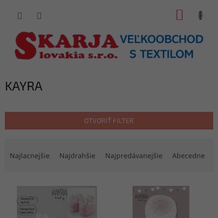
Prejsť
NÁKUP
na
obsah
KOŠÍK
KAYRA
OTVORIŤ FILTER
R
a
Najlacnejšie
Najdrahšie
Najpredávanejšie
Abecedne
d
e
V
n
ý
i
p
e