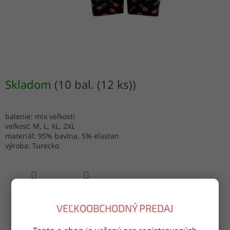
Skladom
(10 bal. (12 ks))
balenie: mix veľkostí
veľkosť: M, L, XL, 2XL
materiál: 95% bavlna, 5% elastan
výroba: Turecko
OPÝTAŤ SA
ZDIEĽAŤ
VEĽKOOBCHODNÝ PREDAJ