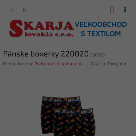
Prejsť
NÁKUP
na
obsah
KOŠÍK
Pánske boxerky 220020
220020
Priemerné
Neohodnotené
Podrobnosti hodnotenia
Značka:
Tom John
hodnotenie
produktu
je
0,0
z
5
hviezdičiek.