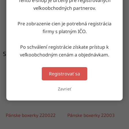
Tento e-shop je určený pre registrovaných
Doručenie do druhého dňa
veľkoobchodných partnerov.
na akúkoľvek adresu
Pre zobrazenie cien je potrebná registrácia
Garancia doručenia
firmy s platným IČO.
nepoškodeného tovaru
Po schválení registrácie získate prístup k
Súvisiaci tovar
veľkoobchodným cenám a objednávkam.
Registrovať sa
Zavrieť
Pánske boxerky 220022
Pánske boxerky 22003