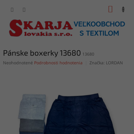
Prejsť
NÁKUP
na
obsah
KOŠÍK
Pánske boxerky 13680
13680
Priemerné
Neohodnotené
Podrobnosti hodnotenia
Značka:
LORDAN
hodnotenie
produktu
je
0,0
z
5
hviezdičiek.