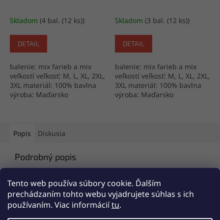
Skladom
(4 bal. (12 ks))
Skladom
(3 bal. (12 ks))
DETAIL
DETAIL
balenie: mix farieb a mix
balenie: mix farieb a mix
veľkostí veľkosť: M, L, XL, 2XL,
veľkostí veľkosť: M, L, XL, 2XL,
3XL materiál: 100% bavlna
3XL materiál: 100% bavlna
výroba: Maďarsko
výroba: Maďarsko
Popis
Diskusia
Podrobný popis
Popis produktu nie je dostupný
Tento web používa súbory cookie. Ďalším
prechádzaním tohto webu vyjadrujete súhlas s ich
používaním. Viac informácií
tu
.
Z