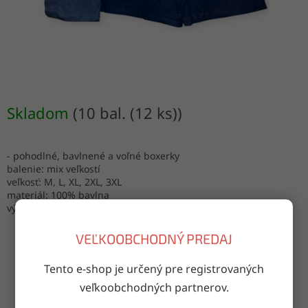
Skladom
(10 bal. (12 ks))
- pohodlné, bavlnené a voľné boxerky
balenie: mix veľkostí
veľkosť: M, L, XL, 2XL, 3XL
materiál: 100% bavlna
výroba: Turecko
VEĽKOOBCHODNÝ PREDAJ
Tento e-shop je určený pre registrovaných
OPÝTAŤ SA
ZDIEĽAŤ
veľkoobchodných partnerov.