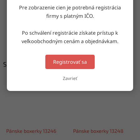
Pre zobrazenie cien je potrebná registrácia
Doručenie do druhého dňa
firmy s platným IČO.
na akúkoľvek adresu
Po schválení registrácie získate prístup k
Garancia doručenia
veľkoobchodným cenám a objednávkam.
nepoškodeného tovaru
Registrovať sa
Súvisiaci tovar
Zavrieť
Pánske boxerky 13246
Pánske boxerky 13248