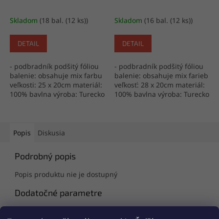
Skladom
(18 bal. (12 ks))
Skladom
(16 bal. (12 ks))
DETAIL
DETAIL
- podbradník podšitý fóliou
- podbradník podšitý fóliou
balenie: obsahuje mix farbu
balenie: obsahuje mix farieb
veľkosti: 25 x 20cm materiál:
veľkosť: 28 x 20cm materiál:
100% bavlna výroba: Turecko
100% bavlna výroba: Turecko
Popis
Diskusia
Podrobný popis
Popis produktu nie je dostupný
Dodatočné parametre
Kategória
:
Detské podbradníky