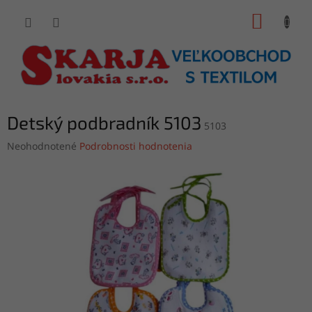
Prejsť
NÁKUP
na
obsah
KOŠÍK
Detský podbradník 5103
5103
Priemerné
Neohodnotené
Podrobnosti hodnotenia
hodnotenie
produktu
je
0,0
z
5
hviezdičiek.