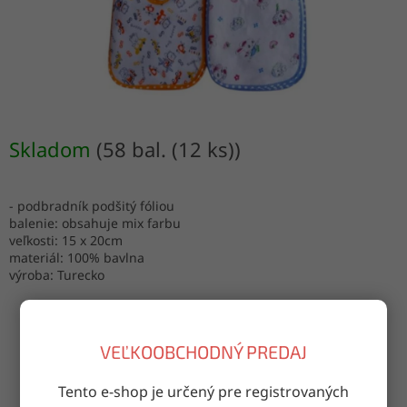
Skladom
(58 bal. (12 ks))
- podbradník podšitý fóliou
balenie: obsahuje mix farbu
veľkosti: 15 x 20cm
materiál: 100% bavlna
výroba: Turecko
VEĽKOOBCHODNÝ PREDAJ
OPÝTAŤ SA
ZDIEĽAŤ
Tento e-shop je určený pre registrovaných