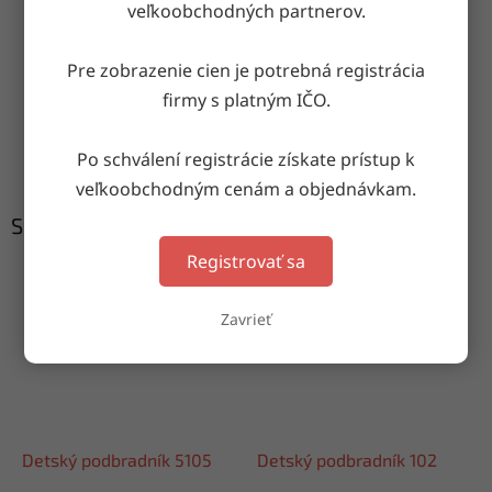
veľkoobchodných partnerov.
Doručenie do druhého dňa
na akúkoľvek adresu
Pre zobrazenie cien je potrebná registrácia
firmy s platným IČO.
Garancia doručenia
Po schválení registrácie získate prístup k
nepoškodeného tovaru
veľkoobchodným cenám a objednávkam.
Súvisiaci tovar
Registrovať sa
Zavrieť
Detský podbradník 5105
Detský podbradník 102