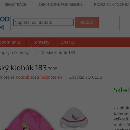
REGISTRÁCIA
OBCHODNÉ PODMIENKY
PODMIENKY OCHRA
HĽADAŤ
podmienky
Kontakty
Značky
iapky a čelenky
Detský klobúk 183
ký klobúk 183
7008
rné
notené
Podrobnosti hodnotenia
Značka:
YO CLUB
enie
tu
Skla
- klobúk
balenie:
čiek.
veľkosti
materiá
výroba: 