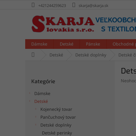
Prejsť
+421244259623
skarja@skarja.sk
na
obsah
Dámske
Detské
Pánske
Obchodné 
Domov
Detské
Detské doplnky
Detské č
B
Dets
o
Preskočiť
č
Prieme
Kategórie
Neohod
kategórie
n
hodnot
ý
produk
Dámske
p
je
Detské
a
0,0
Kojenecký tovar
z
n
5
e
Pančuchový tovar
hviezdi
l
Detské doplnky
Detské perinky