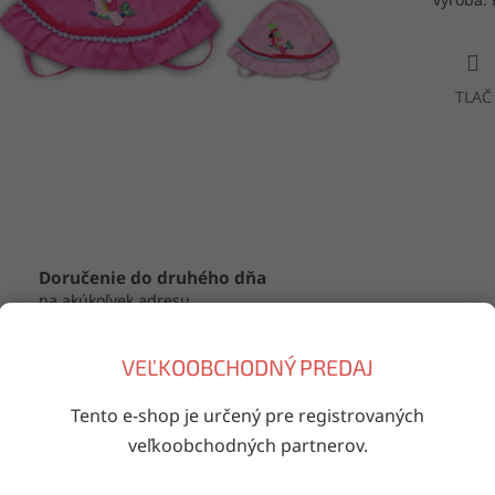
TLAČ
Doručenie do druhého dňa
na akúkoľvek adresu
VEĽKOOBCHODNÝ PREDAJ
s
Diskusia
Tento e-shop je určený pre registrovaných
veľkoobchodných partnerov.
robný popis