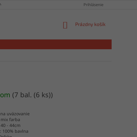
NY OSOBNÝCH ÚDAJOV
Prihlásenie
NÁKUPNÝ
Prázdny košík
KOŠÍK
dom
(7 bal. (6 ks))
 na uväzovanie
 mix farba
: 40 - 44cm
l: 100% bavlna
Poľsko