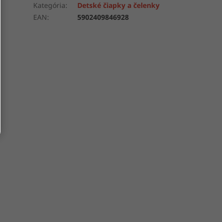
Kategória
:
Detské čiapky a čelenky
EAN
:
5902409846928