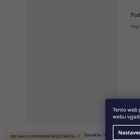
Pod
Popi
Tento web 
webu vyjadr
Z
á
Nastave
Copyright 2026
SKARJA Slovakia
. Všetky práva vyh
PRE NÁKUP POTREBNÁ REGISTRÁCIA
p