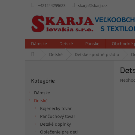
Prejsť
+421244259623
skarja@skarja.sk
na
obsah
Dámske
Detské
Pánske
Obchodné 
Domov
Detské
Detské spodné prádlo
D
B
Dets
o
Preskočiť
č
Prieme
Kategórie
Neohod
kategórie
n
hodnot
ý
produk
Dámske
p
je
Detské
a
0,0
Kojenecký tovar
z
n
5
e
Pančuchový tovar
hviezdi
l
Detské doplnky
Oblečenie pre deti