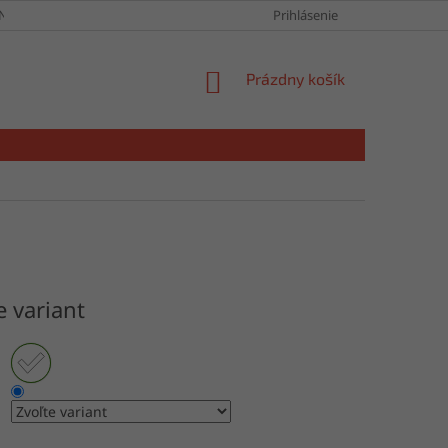
NY OSOBNÝCH ÚDAJOV
Prihlásenie
NÁKUPNÝ
Prázdny košík
KOŠÍK
e variant