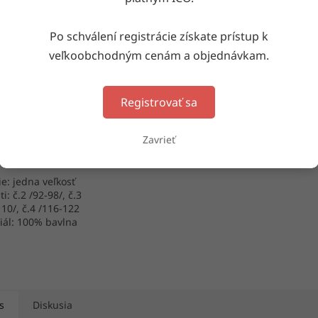
Po schválení registrácie získate prístup k
veľkoobchodným cenám a objednávkam.
é tielko 73201
Registrovať sa
Skladom
(28 bal. (5 ks))
Zavrieť
DETAIL
e: jedna veľkosť
ti: č.2 /92-98/, č.3
10/, č.4 /116-122
iál: 100% bavlna
a: Turecko
s
Diskusia