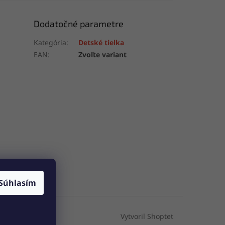
Dodatočné parametre
Kategória
:
Detské tielka
EAN
:
Zvoľte variant
Súhlasím
Vytvoril Shoptet