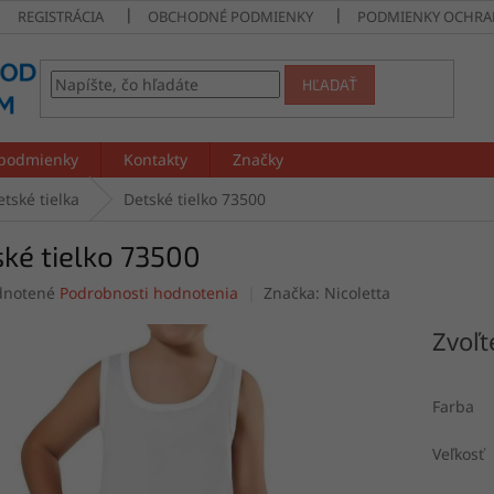
REGISTRÁCIA
OBCHODNÉ PODMIENKY
PODMIENKY OCHRA
HĽADAŤ
podmienky
Kontakty
Značky
etské tielka
Detské tielko 73500
ké tielko 73500
rné
notené
Podrobnosti hodnotenia
Značka:
Nicoletta
enie
tu
Zvoľt
Farba
čiek.
Veľkosť