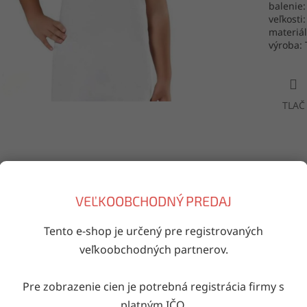
balenie:
veľkosti:
materiá
výroba: 
TLAČ
Doručenie do druhého dňa
na akúkoľvek adresu
VEĽKOOBCHODNÝ PREDAJ
Tento e-shop je určený pre registrovaných
iaci tovar
veľkoobchodných partnerov.
Kód:
5222/10001674
Pre zobrazenie cien je potrebná registrácia firmy s
platným IČO.