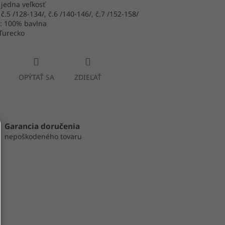
 jedna veľkosť
 č.5 /128-134/, č.6 /140-146/, č.7 /152-158/
l: 100% bavlna
Turecko
OPÝTAŤ SA
ZDIEĽAŤ
Garancia doručenia
nepoškodeného tovaru