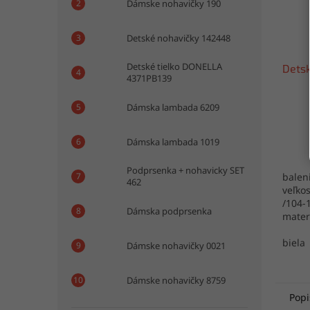
Dámske nohavičky 190
Detské nohavičky 142448
Detské tielko DONELLA
Detsk
4371PB139
Dámska lambada 6209
Dámska lambada 1019
Podprsenka + nohavicky SET
baleni
462
veľkos
/104-1
Dámska podprsenka
mater
výrob
biela
Dámske nohavičky 0021
Dámske nohavičky 8759
Popi