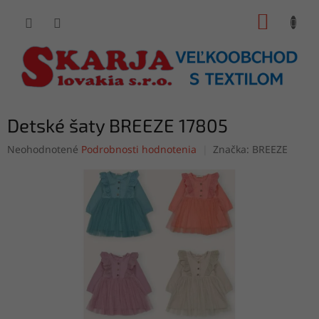
Prejsť
NÁKUP
na
obsah
KOŠÍK
Detské šaty BREEZE 17805
Priemerné
Neohodnotené
Podrobnosti hodnotenia
Značka:
BREEZE
hodnotenie
produktu
je
0,0
z
5
hviezdičiek.