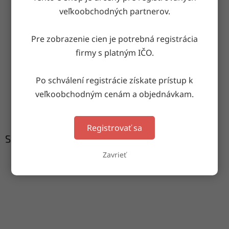
OPÝTAŤ SA
ZDIEĽAŤ
veľkoobchodných partnerov.
Pre zobrazenie cien je potrebná registrácia
firmy s platným IČO.
Doručenie do druhého dňa
na akúkoľvek adresu
Po schválení registrácie získate prístup k
veľkoobchodným cenám a objednávkam.
Garancia doručenia
nepoškodeného tovaru
Registrovať sa
Súvisiaci tovar
Zavrieť