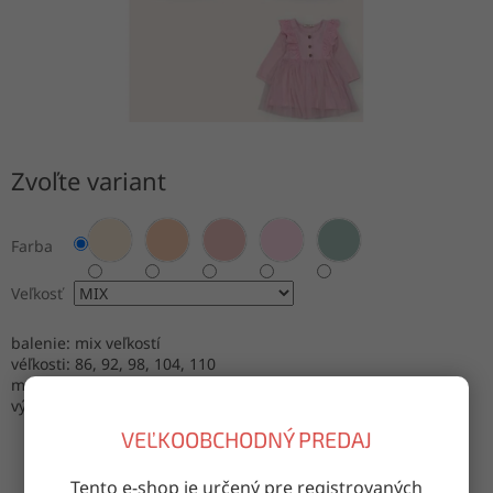
Zvoľte variant
Farba
Veľkosť
balenie: mix veľkostí
véľkosti: 86, 92, 98, 104, 110
materiál: 90% bavlna, 10% lycra
výroba: Turecko
VEĽKOOBCHODNÝ PREDAJ
Tento e-shop je určený pre registrovaných