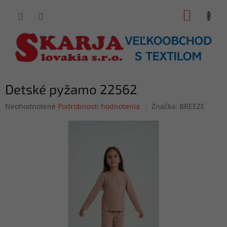
Prejsť
NÁKUP
na
obsah
KOŠÍK
Detské pyžamo 22562
Priemerné
Neohodnotené
Podrobnosti hodnotenia
Značka:
BREEZE
hodnotenie
produktu
je
0,0
z
5
hviezdičiek.