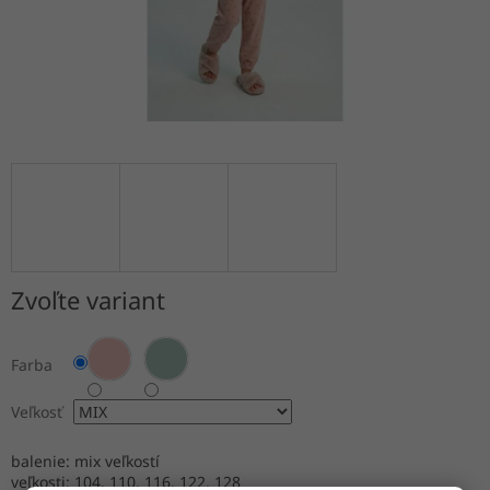
Zvoľte variant
Farba
Veľkosť
balenie: mix veľkostí
veľkosti: 104, 110, 116, 122, 128