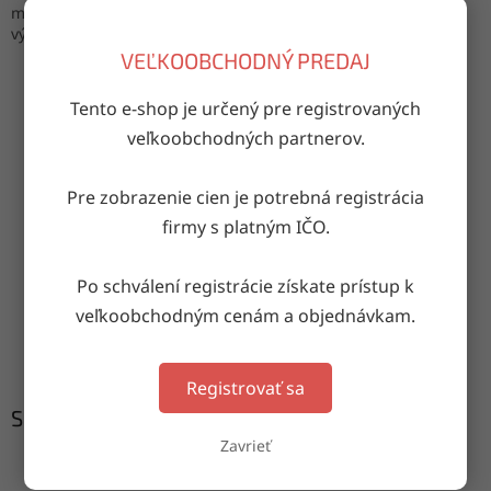
materiál: 100% bavlna
výroba: Turecko
VEĽKOOBCHODNÝ PREDAJ
Tento e-shop je určený pre registrovaných
OPÝTAŤ SA
ZDIEĽAŤ
veľkoobchodných partnerov.
Pre zobrazenie cien je potrebná registrácia
firmy s platným IČO.
Doručenie do druhého dňa
na akúkoľvek adresu
Po schválení registrácie získate prístup k
veľkoobchodným cenám a objednávkam.
Garancia doručenia
nepoškodeného tovaru
Registrovať sa
Súvisiaci tovar
Zavrieť