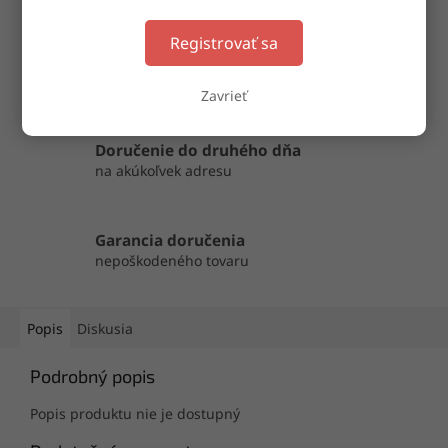
Registrovať sa
OPÝTAŤ SA
ZDIEĽAŤ
Zavrieť
Doručenie do druhého dňa
na akúkoľvek adresu
Garancia doručenia
nepoškodeného tovaru
Popis
Diskusia
Podrobný popis
Popis produktu nie je dostupný