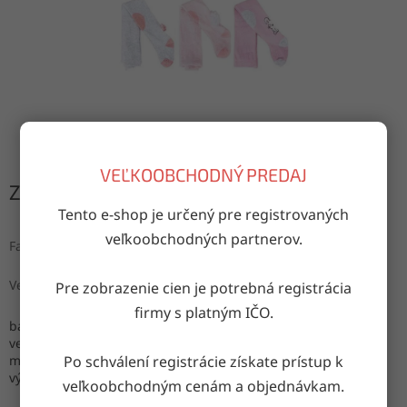
VEĽKOOBCHODNÝ PREDAJ
Zvoľte variant
Tento e-shop je určený pre registrovaných
veľkoobchodných partnerov.
Farba
Veľkosť
Pre zobrazenie cien je potrebná registrácia
firmy s platným IČO.
balenie obsahuje: mix farieb, jedna veľkosť
veľkosti: 68-74, 74-80, 80-86, 86-92
Po schválení registrácie získate prístup k
materiál: 80% bavlna, 15% polyamid, 5% elastan
výroba: Poľsko
veľkoobchodným cenám a objednávkam.