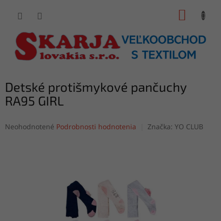
Prejsť
NÁKUP
na
obsah
KOŠÍK
Detské protišmykové pančuchy
RA95 GIRL
Priemerné
Neohodnotené
Podrobnosti hodnotenia
Značka:
YO CLUB
hodnotenie
produktu
je
0,0
z
5
hviezdičiek.