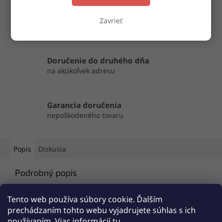
OPÝTAŤ SA
ZDIEĽAŤ
Zavrieť
Doručenie do druhého dňa
na akúkoľvek adresu
Garancia doručenia
nepoškodeného tovaru
Popis
Diskusia
Podrobný popis
Popis produktu nie je dostupný
Tento web používa súbory cookie. Ďalším
prechádzaním tohto webu vyjadrujete súhlas s ich
používaním. Viac informácií
tu
.