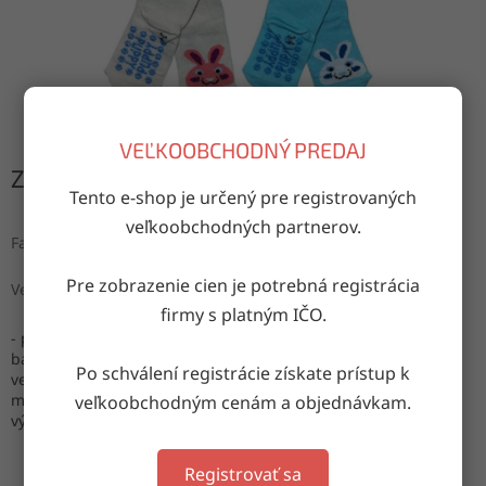
VEĽKOOBCHODNÝ PREDAJ
Zvoľte variant
Tento e-shop je určený pre registrovaných
veľkoobchodných partnerov.
Farba
Pre zobrazenie cien je potrebná registrácia
Veľkosť
firmy s platným IČO.
- ponožky s podrážkou ABS (protišmykové)
balenie: mix farieb
Po schválení registrácie získate prístup k
veľkosti: 0-1, 1-2, 3-4 roky
materiál: 80% bavlna, 18% polyamid, 2% elastan
veľkoobchodným cenám a objednávkam.
výroba: Turecko
Registrovať sa