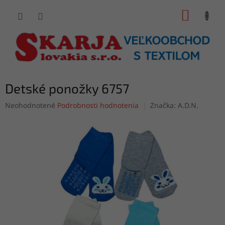
Prejsť
NÁKUP
na
obsah
KOŠÍK
Detské ponožky 6757
Priemerné
Neohodnotené
Podrobnosti hodnotenia
Značka:
A.D.N.
hodnotenie
produktu
je
0,0
z
5
hviezdičiek.