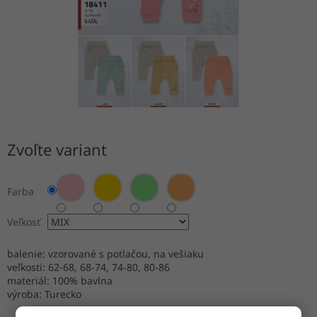
Zvoľte variant
Farba
Veľkosť
balenie: vzorované s potlačou, na vešiaku
veľkosti: 62-68, 68-74, 74-80, 80-86
materiál: 100% bavlna
výroba: Turecko