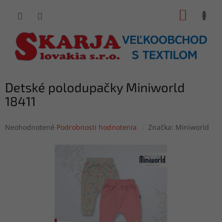
Prejsť
NÁKUP
na
obsah
KOŠÍK
Detské polodupačky Miniworld
18411
Priemerné
Neohodnotené
Podrobnosti hodnotenia
Značka:
Miniworld
hodnotenie
produktu
je
0,0
z
5
hviezdičiek.