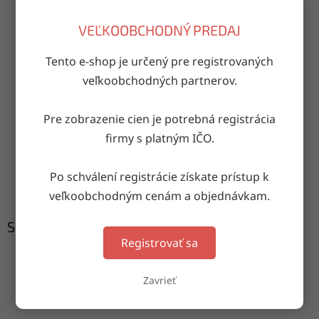
VEĽKOOBCHODNÝ PREDAJ
OPÝTAŤ SA
ZDIEĽAŤ
Tento e-shop je určený pre registrovaných
veľkoobchodných partnerov.
Doručenie do druhého dňa
Pre zobrazenie cien je potrebná registrácia
na akúkoľvek adresu
firmy s platným IČO.
Garancia doručenia
Po schválení registrácie získate prístup k
nepoškodeného tovaru
veľkoobchodným cenám a objednávkam.
Súvisiaci tovar
Registrovať sa
Zavrieť