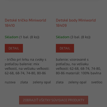
Detské tričko Miniworld
Detské body Miniworld
18410
18409
Skladom
(1 bal. (8 ks))
Skladom
(3 bal. (8 ks))
DETAIL
DETAIL
- tričko pri krku na cvoky s
balenie: vzorované s
potlačou balenie: mix
potlačou, na vešiaku
veľkostí, na vešiaku veľkosti:
veľkosti: 62-68, 68-74, 74-80,
62-68, 68-74, 74-80, 80-86
80-86 materiál: 100% bavlna
materiál: 100% bavlna
výroba: Turecko
výroba: Turecko
ruzova
zlata
zeleny opal
svetlooranzova
zlata
zeleny opal
svetloora
ZOBRAZIŤ VŠETKY SÚVISIACE PRODUKTY