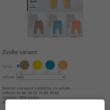
Zvoľte variant
Farba
Veľkosť
balenie: vzorované s potlačou, na vešiaku
veľkosti: 62-68, 68-74, 74-80, 80-86
materiál: 100% bavlna
výroba: Turecko