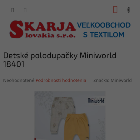
Prejsť
NÁKUP
na
obsah
KOŠÍK
Detské polodupačky Miniworld
18401
Priemerné
Neohodnotené
Podrobnosti hodnotenia
Značka:
Miniworld
hodnotenie
produktu
je
0,0
z
5
hviezdičiek.