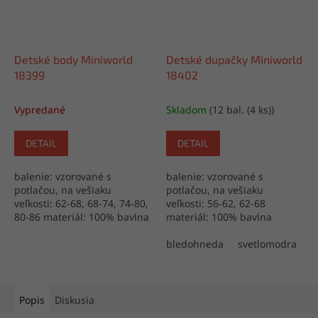
Detské body Miniworld
Detské dupačky Miniworld
18399
18402
Vypredané
Skladom
(12 bal. (4 ks))
DETAIL
DETAIL
balenie: vzorované s
balenie: vzorované s
potlačou, na vešiaku
potlačou, na vešiaku
veľkosti: 62-68, 68-74, 74-80,
veľkosti: 56-62, 62-68
80-86 materiál: 100% bavlna
materiál: 100% bavlna
výroba: Turecko
výroba: Turecko
bledohneda
svetlomodra
z
Popis
Diskusia