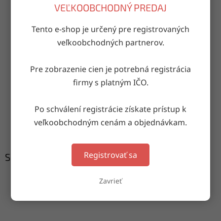
VEĽKOOBCHODNÝ PREDAJ
OPÝTAŤ SA
ZDIEĽAŤ
Tento e-shop je určený pre registrovaných
veľkoobchodných partnerov.
Pre zobrazenie cien je potrebná registrácia
Doručenie do druhého dňa
firmy s platným IČO.
na akúkoľvek adresu
Po schválení registrácie získate prístup k
Garancia doručenia
veľkoobchodným cenám a objednávkam.
nepoškodeného tovaru
Registrovať sa
Súvisiaci tovar
Zavrieť