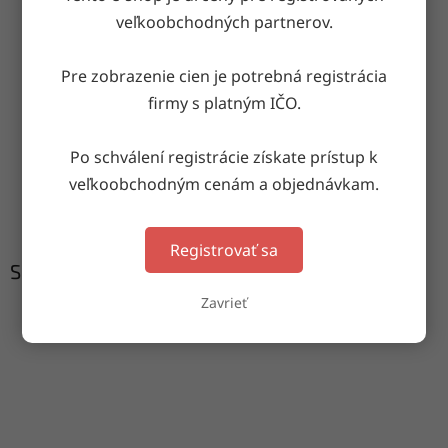
OPÝTAŤ SA
ZDIEĽAŤ
veľkoobchodných partnerov.
Pre zobrazenie cien je potrebná registrácia
firmy s platným IČO.
Doručenie do druhého dňa
na akúkoľvek adresu
Po schválení registrácie získate prístup k
veľkoobchodným cenám a objednávkam.
Garancia doručenia
nepoškodeného tovaru
Registrovať sa
Súvisiaci tovar
Zavrieť