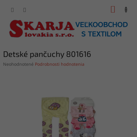
Prejsť
NÁKUP
na
obsah
KOŠÍK
Detské pančuchy 801616
Priemerné
Neohodnotené
Podrobnosti hodnotenia
hodnotenie
produktu
je
0,0
z
5
hviezdičiek.