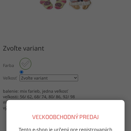
Zvoľte variant
Farba
Veľkosť
balenie: mix farieb, jedna veľkosť
veľkosti: 56/ 62, 68/ 74, 80/ 86, 92/ 98
materiál: 80% bavlna, 15% polyamid, 5% elastan
výroba: Poľsko
VEĽKOOBCHODNÝ PREDAJ
Tento e-shop je určený pre registrovaných