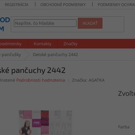
REGISTRÁCIA
OBCHODNÉ PODMIENKY
PODMIENKY OCHRA
HĽADAŤ
podmienky
Kontakty
Značky
é pančušky
Detské pančuchy 2442
ské pančuchy 2442
rné
notené
Podrobnosti hodnotenia
Značka:
AGATKA
enie
tu
Zvoľt
čiek.
Farba