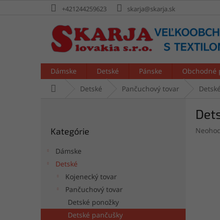
Prejsť
+421244259623
skarja@skarja.sk
na
obsah
Dámske
Detské
Pánske
Obchodné 
Domov
Detské
Pančuchový tovar
Detsk
B
Det
o
Preskočiť
č
Prieme
Kategórie
Neohod
kategórie
n
hodnot
ý
produk
Dámske
p
je
Detské
a
0,0
Kojenecký tovar
z
n
5
e
Pančuchový tovar
hviezdi
l
Detské ponožky
Detské pančušky