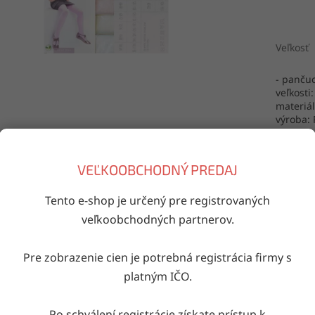
Veľkosť
- panču
veľkosti
materiál
výroba: 
VEĽKOOBCHODNÝ PREDAJ
TLAČ
Tento e-shop je určený pre registrovaných
veľkoobchodných partnerov.
Doručenie do druhého dňa
Pre zobrazenie cien je potrebná registrácia firmy s
na akúkoľvek adresu
platným IČO.
iaci tovar
Po schválení registrácie získate prístup k