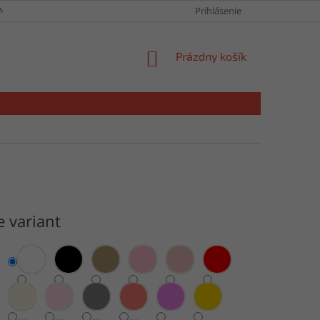
NY OSOBNÝCH ÚDAJOV
Prihlásenie
NÁKUPNÝ
Prázdny košík
KOŠÍK
e variant