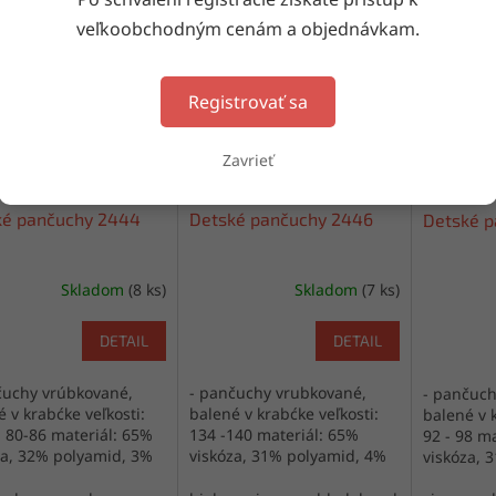
veľkoobchodným cenám a objednávkam.
Kód:
2444/10005201
Kód:
2446/10005640
K
Registrovať sa
Zavrieť
ké pančuchy 2444
Detské pančuchy 2446
Detské 
Skladom
(8 ks)
Skladom
(7 ks)
DETAIL
DETAIL
čuchy vrúbkované,
- pančuchy vrubkované,
- pančuch
 v krabćke veľkosti:
balené v krabćke veľkosti:
balené v k
, 80-86 materiál: 65%
134 -140 materiál: 65%
92 - 98 m
za, 32% polyamid, 3%
viskóza, 31% polyamid, 4%
viskóza, 
an výroba: Poľsko
elastan výroba: Poľsko
elastan v