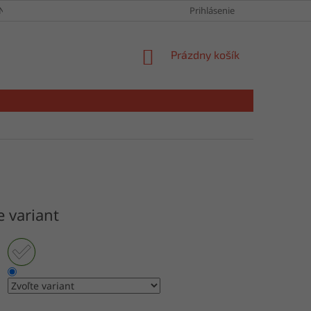
NY OSOBNÝCH ÚDAJOV
Prihlásenie
NÁKUPNÝ
Prázdny košík
KOŠÍK
e variant