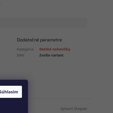
b
Dodatočné parametre
Kategória
:
Detské nohavičky
EAN
:
Zvoľte variant
Súhlasím
Vytvoril Shoptet