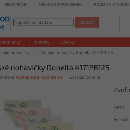
REGISTRÁCIA
OBCHODNÉ PODMIENKY
PODMIENKY OCHRA
HĽADAŤ
podmienky
Kontakty
Značky
etské nohavičky
Detské nohavičky Donella 4171PB125
ské nohavičky Donella 4171PB125
rné
notené
Podrobnosti hodnotenia
Značka:
Donella
enie
tu
Zvoľt
Farba
čiek.
Veľkosť