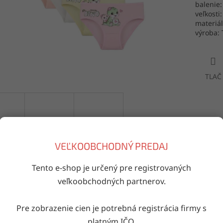
balenie:
veľkosti:
materiál
výroba: 
TLAČ
VEĽKOOBCHODNÝ PREDAJ
Tento e-shop je určený pre registrovaných
Doručenie do druhého dňa
veľkoobchodných partnerov.
na akúkoľvek adresu
Pre zobrazenie cien je potrebná registrácia firmy s
platným IČO.