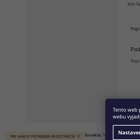
Mix f
Popi
Pod
Popi
Tento web 
webu vyjadr
Z
á
Nastave
Copyright 2026
SKARJA Slovakia
. Všetky práva vyh
PRE NÁKUP POTREBNÁ REGISTRÁCIA
p