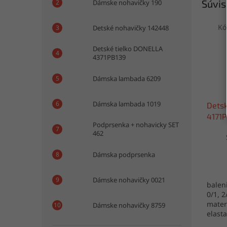
Súvis
Dámske nohavičky 190
Kó
Detské nohavičky 142448
Detské tielko DONELLA
4371PB139
Dámska lambada 6209
Dámska lambada 1019
Detsk
4171
Podprsenka + nohavicky SET
462
Dámska podprsenka
Dámske nohavičky 0021
baleni
0/1, 2
mater
Dámske nohavičky 8759
elast