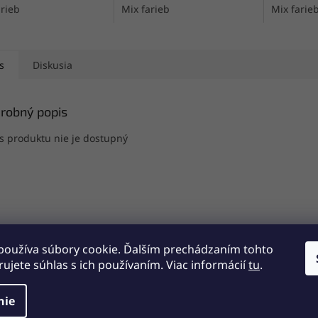
arieb
Mix farieb
Mix farie
s
Diskusia
robný popis
s produktu nie je dostupný
používa súbory cookie. Ďalším prechádzaním tohto
ujete súhlas s ich používaním. Viac informácií
tu
.
nie
radené.