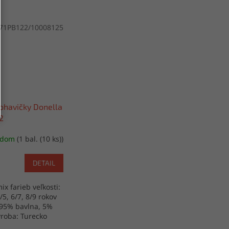
71PB122/10008125
ohavičky Donella
2
adom
(1 bal. (10 ks))
DETAIL
ix farieb veľkosti:
4/5, 6/7, 8/9 rokov
 95% bavlna, 5%
ýroba: Turecko