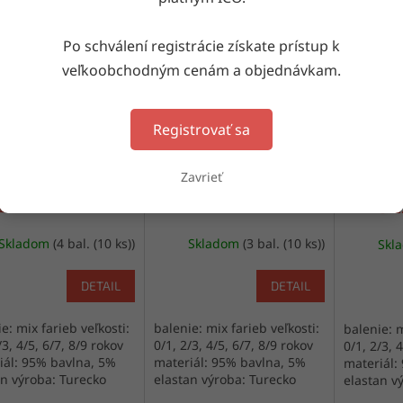
iaci tovar
Po schválení registrácie získate prístup k
d:
4171PB53/10008134
Kód:
4171PB52/10008120
Kód:
41
veľkoobchodným cenám a objednávkam.
Registrovať sa
Zavrieť
é nohavičky Donella
Detské nohavičky Donella
Detské n
PB53
4171PB52
4171PB12
Skladom
(4 bal. (10 ks))
Skladom
(3 bal. (10 ks))
Skl
DETAIL
DETAIL
e: mix farieb veľkosti:
balenie: mix farieb veľkosti:
balenie: m
/3, 4/5, 6/7, 8/9 rokov
0/1, 2/3, 4/5, 6/7, 8/9 rokov
0/1, 2/3, 
iál: 95% bavlna, 5%
materiál: 95% bavlna, 5%
materiál:
an výroba: Turecko
elastan výroba: Turecko
elastan v