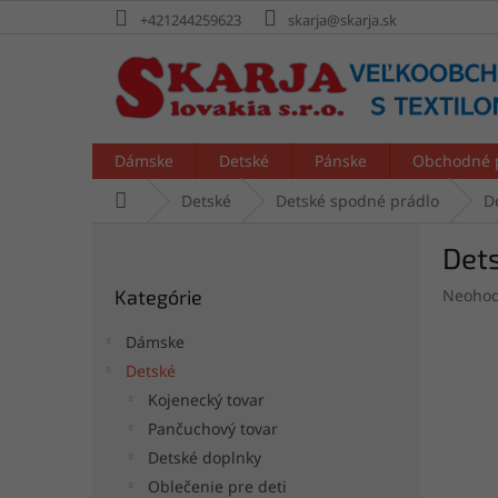
Prejsť
+421244259623
skarja@skarja.sk
na
obsah
Dámske
Detské
Pánske
Obchodné 
Domov
Detské
Detské spodné prádlo
D
B
Det
o
Preskočiť
č
Prieme
Kategórie
Neohod
kategórie
n
hodnot
ý
produk
Dámske
p
je
Detské
a
0,0
Kojenecký tovar
z
n
5
e
Pančuchový tovar
hviezdi
l
Detské doplnky
Oblečenie pre deti