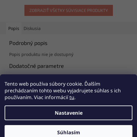
ZOBRAZIŤ VŠETKY SÚVISIACE PRODUKTY
Popis
Diskusia
Podrobný popis
Popis produktu nie je dostupný
Dodatočné parametre
Kategória
:
Detské nohavičky
Tento web používa súbory cookie. Ďalším
EAN
:
Zvoľte variant
prechádzaním tohto webu vyjadrujete súhlas s ich
používaním. Viac informácií
tu
.
Z
á
Nastavenie
Vytvoril Shoptet
p
ä
t
Súhlasím
Copyright 2026
SKARJA Slovakia
. Všetky práva vyhradené.
i
PRE NÁKUP POTREBNÁ REGISTRÁCIA