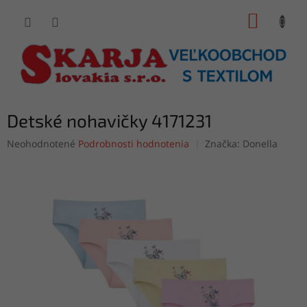
Prejsť
NÁKUP
na
obsah
KOŠÍK
Detské nohavičky 4171231
Priemerné
Neohodnotené
Podrobnosti hodnotenia
Značka:
Donella
hodnotenie
produktu
je
0,0
z
5
hviezdičiek.