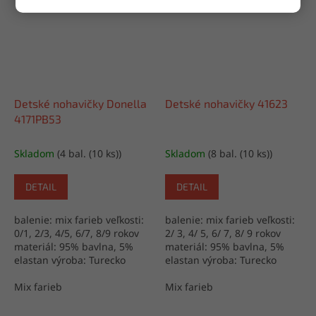
Detské nohavičky Donella
Detské nohavičky 41623
4171PB53
Skladom
(4 bal. (10 ks))
Skladom
(8 bal. (10 ks))
DETAIL
DETAIL
balenie: mix farieb veľkosti:
balenie: mix farieb veľkosti:
0/1, 2/3, 4/5, 6/7, 8/9 rokov
2/ 3, 4/ 5, 6/ 7, 8/ 9 rokov
materiál: 95% bavlna, 5%
materiál: 95% bavlna, 5%
elastan výroba: Turecko
elastan výroba: Turecko
Mix farieb
Mix farieb