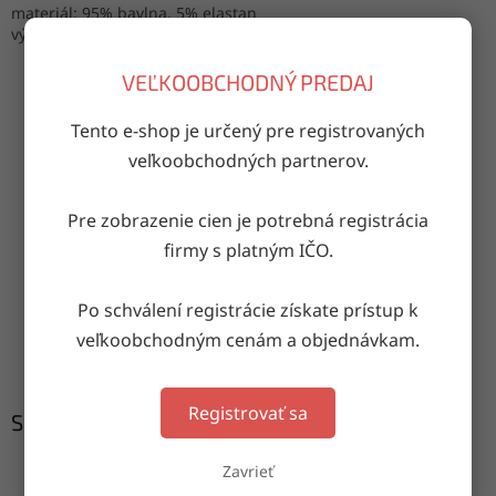
materiál: 95% bavlna, 5% elastan
výroba: Turecko
VEĽKOOBCHODNÝ PREDAJ
Tento e-shop je určený pre registrovaných
OPÝTAŤ SA
ZDIEĽAŤ
veľkoobchodných partnerov.
Pre zobrazenie cien je potrebná registrácia
Doručenie do druhého dňa
firmy s platným IČO.
na akúkoľvek adresu
Po schválení registrácie získate prístup k
Garancia doručenia
veľkoobchodným cenám a objednávkam.
nepoškodeného tovaru
Registrovať sa
Súvisiaci tovar
Zavrieť