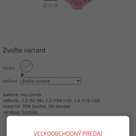
Zvoľte variant
Farba
Veľkosť
balenie: mix farieb
veľkosti:, č.2 /92-98/, č.3 /104-110/, č.4 /116-122/
materiál: 95% bavlna, 5% elastan
výrobca: Turecko
VEĽKOOBCHODNÝ PREDAJ