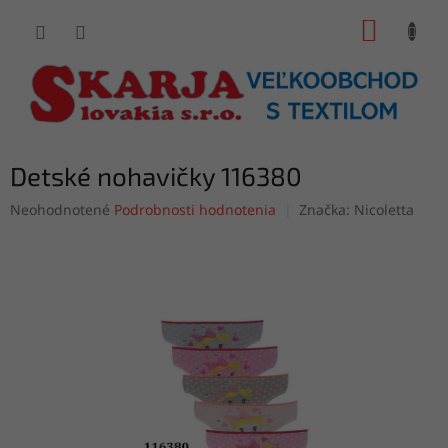
Prejsť
NÁKUP
na
obsah
KOŠÍK
Detské nohavičky 116380
Priemerné
Neohodnotené
Podrobnosti hodnotenia
Značka:
Nicoletta
hodnotenie
produktu
je
0,0
z
5
hviezdičiek.