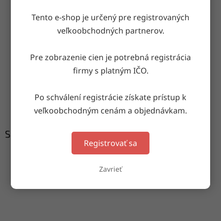
OPÝTAŤ SA
ZDIEĽAŤ
Tento e-shop je určený pre registrovaných
veľkoobchodných partnerov.
Doručenie do druhého dňa
Pre zobrazenie cien je potrebná registrácia
na akúkoľvek adresu
firmy s platným IČO.
Garancia doručenia
Po schválení registrácie získate prístup k
nepoškodeného tovaru
veľkoobchodným cenám a objednávkam.
Súvisiaci tovar
Registrovať sa
Zavrieť