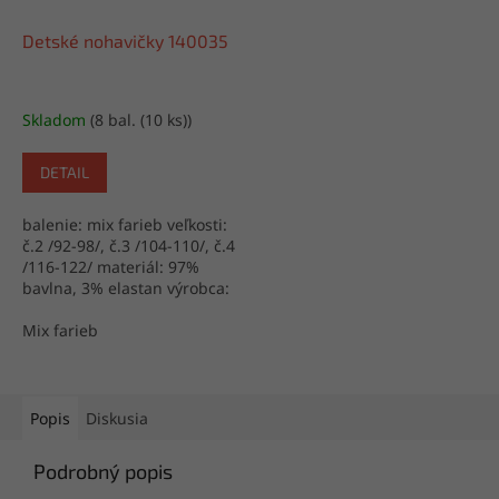
Detské nohavičky 140035
Skladom
(8 bal. (10 ks))
DETAIL
balenie: mix farieb veľkosti:
č.2 /92-98/, č.3 /104-110/, č.4
/116-122/ materiál: 97%
bavlna, 3% elastan výrobca:
Turecko
Mix farieb
Popis
Diskusia
Podrobný popis