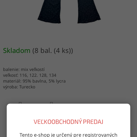
Skladom
(8 bal. (4 ks))
balenie: mix veľkostí
veľkosť: 116, 122. 128, 134
materiál: 95% bavlna, 5% lycra
výroba: Turecko
OPÝTAŤ SA
ZDIEĽAŤ
VEĽKOOBCHODNÝ PREDAJ
Tento e-shop je určený pre registrovaných