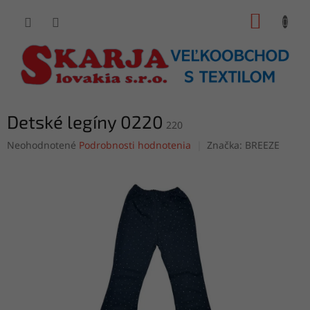
Prejsť
NÁKUP
na
obsah
KOŠÍK
Detské legíny 0220
220
Priemerné
Neohodnotené
Podrobnosti hodnotenia
Značka:
BREEZE
hodnotenie
produktu
je
0,0
z
5
hviezdičiek.