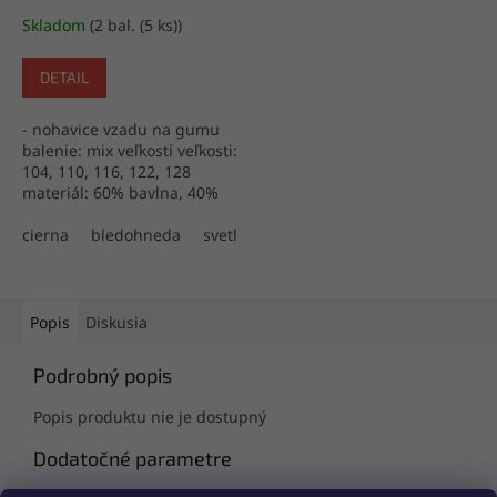
Skladom
(2 bal. (5 ks))
DETAIL
- nohavice vzadu na gumu
balenie: mix veľkostí veľkosti:
104, 110, 116, 122, 128
materiál: 60% bavlna, 40%
polyester výroba: Turecko
cierna
bledohneda
svetlomodra
svetloruzova
tmavom
Popis
Diskusia
Podrobný popis
Popis produktu nie je dostupný
Dodatočné parametre