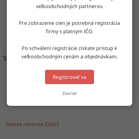
Doručenie do druhého dňa
veľkoobchodných partnerov.
na akúkoľvek adresu
Pre zobrazenie cien je potrebná registrácia
firmy s platným IČO.
Garancia doručenia
nepoškodeného tovaru
Po schválení registrácie získate prístup k
veľkoobchodným cenám a objednávkam.
Súvisiaci tovar
Registrovať sa
Zavrieť
Detské nohavice 22903