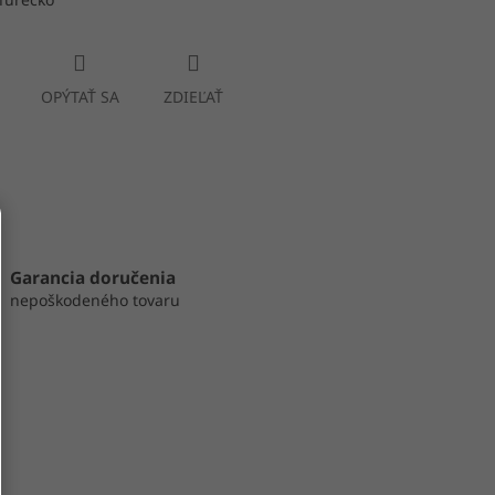
OPÝTAŤ SA
ZDIEĽAŤ
Garancia doručenia
nepoškodeného tovaru