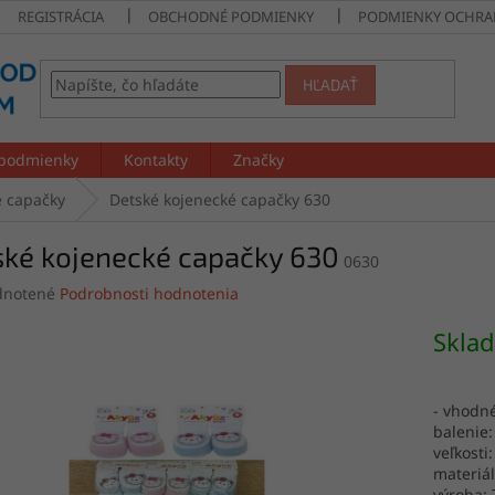
REGISTRÁCIA
OBCHODNÉ PODMIENKY
PODMIENKY OCHRA
HĽADAŤ
podmienky
Kontakty
Značky
é capačky
Detské kojenecké capačky 630
ské kojenecké capačky 630
0630
rné
notené
Podrobnosti hodnotenia
enie
tu
Skla
- vhodn
balenie:
čiek.
veľkosti
materiál
výroba: 