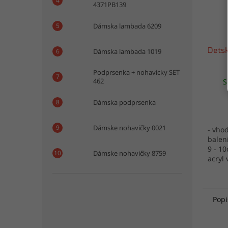
4371PB139
Dámska lambada 6209
Dets
Dámska lambada 1019
Podprsenka + nohavicky SET
462
S
Dámska podprsenka
Dámske nohavičky 0021
- vho
baleni
9 - 1
Dámske nohavičky 8759
acryl
Popi