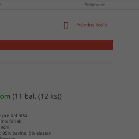
NY OSOBNÝCH ÚDAJOV
Prihlásenie
NÁKUPNÝ
Prázdny košík
KOŠÍK
dom
(11 bal. (12 ks))
é pre babätká
 mix farieb
: 9cm
: 95% bavlna, 5% elastan
Turecko