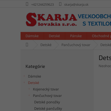
Prejsť
+421244259623
skarja@skarja.sk
na
obsah
Dámske
Detské
Pánske
Obchodné 
Domov
Detské
Pančuchový tovar
Detsk
B
Det
o
Preskočiť
č
Prieme
Kategórie
Neohod
kategórie
n
hodnot
ý
produk
Dámske
p
je
Detské
a
0,0
Kojenecký tovar
z
n
5
e
Pančuchový tovar
hviezdi
l
Detské ponožky
Detské pančušky