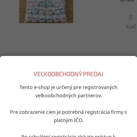
TLAČ
VEĽKOOBCHODNÝ PREDAJ
Doručenie do druhého dňa
na akúkoľvek adresu
Tento e-shop je určený pre registrovaných
veľkoobchodných partnerov.
iaci tovar
Pre zobrazenie cien je potrebná registrácia firmy s
platným IČO.
Kód:
962
Kód:
0631
Po schválení registrácie získate prístup k